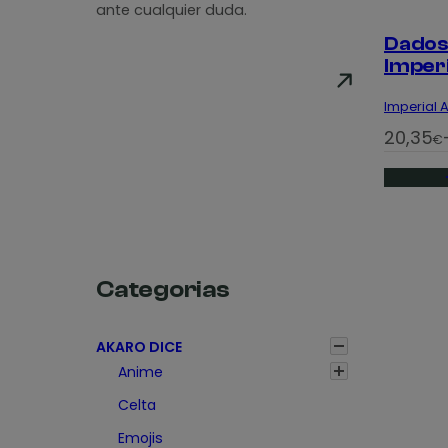
ante cualquier duda.
Dados
Imperi
Imperial 
R
20,35
€
a
n
g
o
d
Categorias
e
p
AKARO DICE
r
Anime
e
c
Celta
i
Emojis