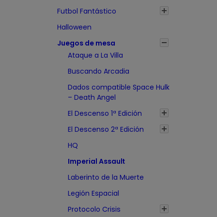
o
Futbol Fantástico
s
Halloween
:
Juegos de mesa
d
Ataque a La Villa
e
s
Buscando Arcadia
d
Dados compatible Space Hulk
e
– Death Angel
2
El Descenso 1ª Edición
0
El Descenso 2ª Edición
,
HQ
3
Imperial Assault
5
€
Laberinto de la Muerte
h
Legión Espacial
a
Protocolo Crisis
s