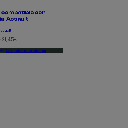
 compatible con
al Assault
Assault
–
21,45
€
Seleccionar opciones