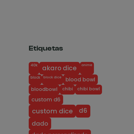
Etiquetas
anime
40k
akaro dice
block dice
block
blood bowl
chibi
chibi bowl
bloodbowl
custom d6
d6
custom dice
dado