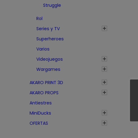
Struggle
t
a
Rol
2
Series y TV
1
Superheroes
,
4
Varios
5
Videojuegos
€
Wargames
AKARO PRINT 3D
AKARO PROPS
Antiestres
MiniDucks
OFERTAS