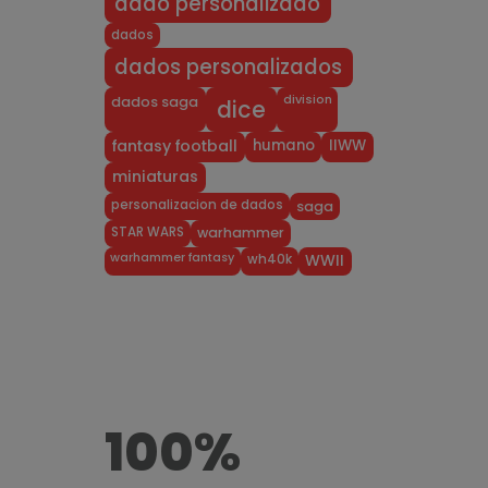
dado personalizado
dados
dados personalizados
division
dados saga
dice
humano
IIWW
fantasy football
miniaturas
personalizacion de dados
saga
STAR WARS
warhammer
warhammer fantasy
wh40k
WWII
100%