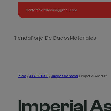
Search
Contacto akarodice@gmail.com
Tienda
Forja De Dados
Materiales
Inicio
/
AKARO DICE
/
Juegos de mesa
/ Imperial Assault
Imperial A