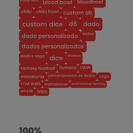
block dice
bloodbowl
blood bowl
chibi
chibi bowl
custom d6
dado
d6
custom dice
dados
dado personalizado
dados personalizados
division
dados saga
dice
humano
IIWW
fantasy football
personalizacion de dados
miniaturas
saga
warhammer fantasy
STAR WARS
warhammer
wh40k
WWII
100%