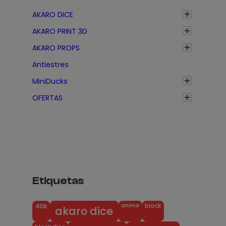
1
1
7
7
AKARO DICE
,
,
5
5
3
3
AKARO PRINT 3D
€
€
5
5
AKARO PROPS
€
€
Antiestres
h
h
a
a
MiniDucks
s
s
OFERTAS
t
t
a
a
1
1
,
,
7
7
5
5
€
Etiquetas
€
anime
block
40k
akaro dice