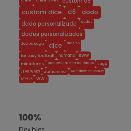
custom d6
dado
d6
custom dice
dados
dado personalizado
dados personalizados
division
dados saga
dice
humano
IIWW
fantasy football
personalizacion de dados
miniaturas
saga
warhammer fantasy
STAR WARS
warhammer
wh40k
WWII
100%
Flexibles