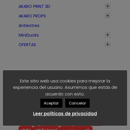
0
AKARO PRINT 3D
,
8
AKARO PROPS
0
Antiestres
€
MiniDucks
h
a
OFERTAS
s
t
a
1
,
Este sitio web usa cookies para mejorar la
1
experiencia del usuario. Asumimos que estás de
Etiquetas
0
acuerdo con esto.
€
Aceptar
Cancelar
anime
block
40k
akaro dice
Leer políticas de privacidad
block dice
bloodbowl
blood bowl
chibi
chibi bowl