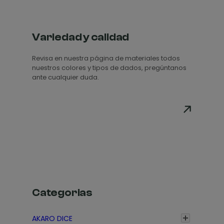
g
o
d
Variedad y calidad
e
Revisa en nuestra página de materiales todos
p
nuestros colores y tipos de dados, pregúntanos
r
ante cualquier duda.
e
c
i
o
s
:
d
e
s
Categorias
d
e
AKARO DICE