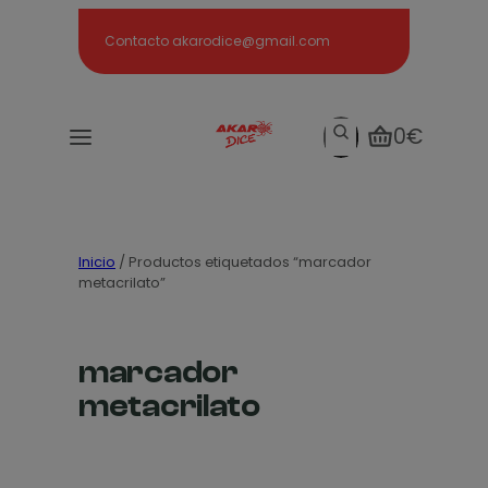
Search
Contacto akarodice@gmail.com
Search
0€
Inicio
/ Productos etiquetados “marcador
metacrilato”
marcador
metacrilato