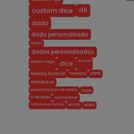
d6
custom dice
dado
dado personalizado
dados
dados personalizados
division
dados saga
dice
humano
IIWW
fantasy football
miniaturas
personalizacion de dados
saga
STAR WARS
warhammer
warhammer fantasy
wh40k
WWII