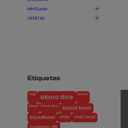
MiniDucks
OFERTAS
Etiquetas
anime
40k
akaro dice
block dice
block
blood bowl
chibi
chibi bowl
bloodbowl
custom d6