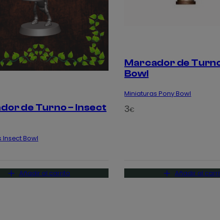
Marcador de Turno
Bowl
Miniaturas Pony Bowl
dor de Turno – Insect
3
€
s Insect Bowl
Añadir al carrito
Añadir al carri