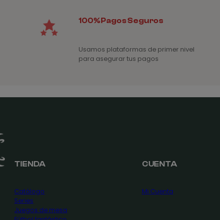
100% Pagos Seguros
Usamos plataformas de primer nivel
para asegurar tus pagos
TIENDA
CUENTA
Catálogo
Mi Cuenta
Series
Juegos de mesa
Fútbol fantástico