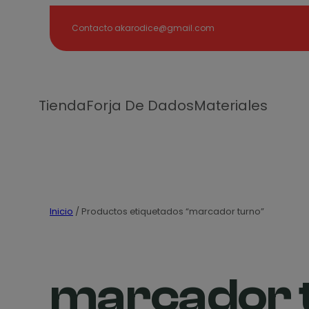
Search
Contacto akarodice@gmail.com
Tienda
Forja De Dados
Materiales
Inicio
/ Productos etiquetados “marcador turno”
marcador 