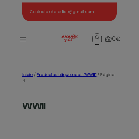
Search
Contacto akarodice@gmail.com
Search
0€
Inicio
/
Productos etiquetados “WWII”
/ Página
4
WWII