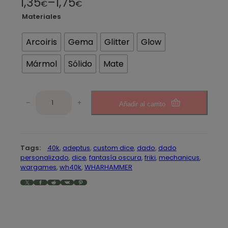
R
1,35
–
1,75
€
€
a
Materiales
n
Arcoiris
Gema
Glitter
Glow
g
Mármol
Sólido
Mate
o
d
A
e
−
+
Añadir al carrito
d
e
p
p
r
t
Tags:
40k
, 
adeptus
, 
custom dice
, 
dado
, 
dado
u
e
personalizado
, 
dice
, 
fantasía oscura
, 
friki
, 
mechanicus
, 
s
wargames
, 
wh40k
, 
WHARHAMMER
c
4
X
Facebook
Reddit
VK
Pinterest
0
i
K
o
A
D
s