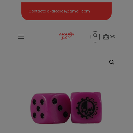
Search
Contacto akarodice@gmail.com
Search
0€