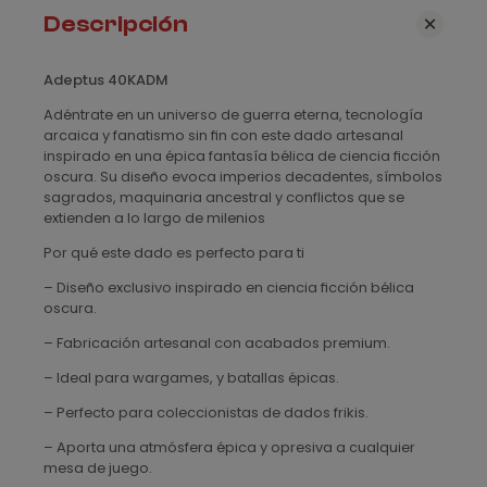
M
Descripción
c
:
a
d
n
Adeptus 40KADM
t
e
Adéntrate en un universo de guerra eterna, tecnología
i
arcaica y fanatismo sin fin con este dado artesanal
s
d
inspirado en una épica fantasía bélica de ciencia ficción
a
d
oscura. Su diseño evoca imperios decadentes, símbolos
d
sagrados, maquinaria ancestral y conflictos que se
e
extienden a lo largo de milenios
1
Por qué este dado es perfecto para ti
,
– Diseño exclusivo inspirado en ciencia ficción bélica
oscura.
3
– Fabricación artesanal con acabados premium.
5
– Ideal para wargames, y batallas épicas.
€
– Perfecto para coleccionistas de dados frikis.
h
– Aporta una atmósfera épica y opresiva a cualquier
mesa de juego.
a