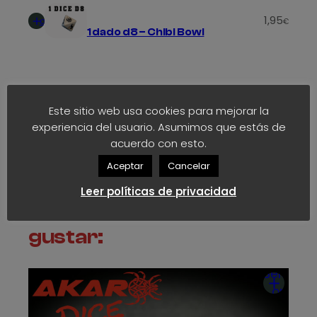
Añadir
1,95
al
€
1 dado d8 – Chibi Bowl
carrito
Añadir
6
al
€
Este sitio web usa cookies para mejorar la
2 Cabezas – Pony Bowl
carrito
experiencia del usuario. Asumimos que estás de
acuerdo con esto.
Aceptar
Cancelar
Leer políticas de privacidad
También te pueden
gustar:
Seleccio
opcion