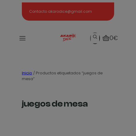
Search
Contacto akarodice@gmail.com
Search
0€
Inicio
/ Productos etiquetados “juegos de
mesa”
juegos de mesa