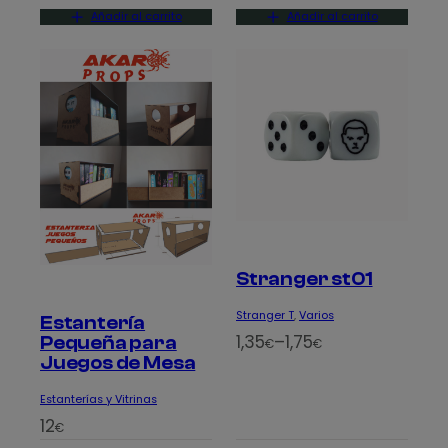
Añadir al carrito
Añadir al carrito
Stranger st01
Stranger T
, 
Varios
Estantería
R
1,35
–
1,75
Pequeña para
€
€
Juegos de Mesa
a
n
Estanterías y Vitrinas
g
12
€
o