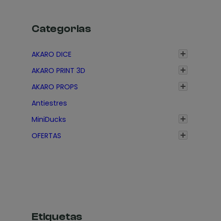
1
1
e
,
,
s
Categorias
7
7
d
5
5
e
AKARO DICE
€
€
1
AKARO PRINT 3D
,
3
AKARO PROPS
5
Antiestres
€
MiniDucks
h
a
OFERTAS
s
t
a
1
,
7
Etiquetas
5