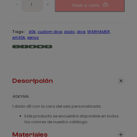
4
e
−
+
Añadir al carrito
0
K
p
Y
r
N
Tags:
40k
, 
custom dice
, 
dado
, 
dice
, 
WARHAMER
, 
N
e
wh40k
, 
xenos
c
X
Facebook
Reddit
VK
Pinterest
c
a
n
i
t
o
i
d
s
Descripción
a
d
:
40KYNN
d
1 dado d6 con la cara del seis personalizada.
e
Este producto se encuentra disponible en todos
s
los colores de nuestro catálogo.
d
Materiales