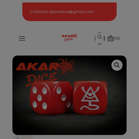
Search
Contacto akarodice@gmail.com
Search
0€