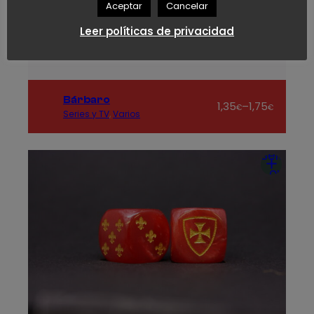
Aceptar
Cancelar
Leer políticas de privacidad
Bárbaro
Rango
1,35
–
1,75
€
€
Series y TV
, 
Varios
de
precios:
desde
Seleccio
1,35€
opcion
hasta
1,75€