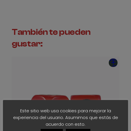
7
5
€
También te pueden
gustar:
Seleccio
opcion
Este sitio web usa cookies para mejorar la
experiencia del usuario. Asumimos que estás de
acuerdo con esto.