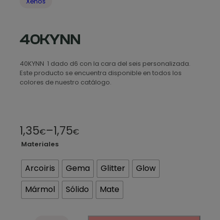
Xenos
40KYNN
40KYNN 1 dado d6 con la cara del seis personalizada.
Este producto se encuentra disponible en todos los
colores de nuestro catálogo.
R
1,35
–
1,75
€
€
a
Materiales
n
Arcoiris
Gema
Glitter
Glow
g
Mármol
Sólido
Mate
o
d