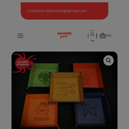
Search
Contacto akarodice@gmail.com
Search
0€