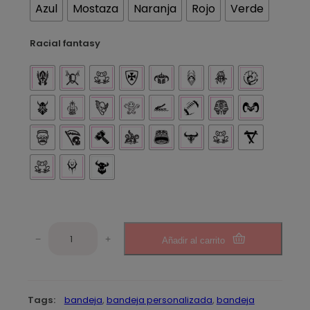
Azul
Mostaza
Naranja
Rojo
Verde
Racial fantasy
B
−
+
Añadir al carrito
a
n
d
e
Tags:
bandeja
, 
bandeja personalizada
, 
bandeja
j