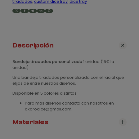
tiradados
, 
custom dice tray
, 
dice tray
a
X
Facebook
Reddit
VK
Pinterest
t
i
r
a
d
Descripción
a
d
o
Bandeja tiradados personalizada
1 unidad (15€ la
s
unidad)
p
Una bandeja tiradados personalizada con el racial que
e
elijas de entre nuestros diseños.
r
s
Disponible en 5 colores distintos.
o
Para más diseños contacta con nosotros en
n
akarodice@gmail.com.
a
l
Materiales
i
z
Revisa nuestra sección de
materiales
, para ver todos