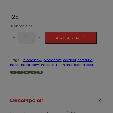
12
€
10 disponibles
C
−
+
Añadir al carrito
a
r
a
c
Tags:
blood bowl
, 
bloodbowl
, 
caracol
, 
centauro
, 
o
insect
, 
insect bowl
, 
insectos
, 
team ants
, 
team insect
l
X
Facebook
Reddit
VK
Pinterest
C
e
n
t
a
Descripción
u
r
o