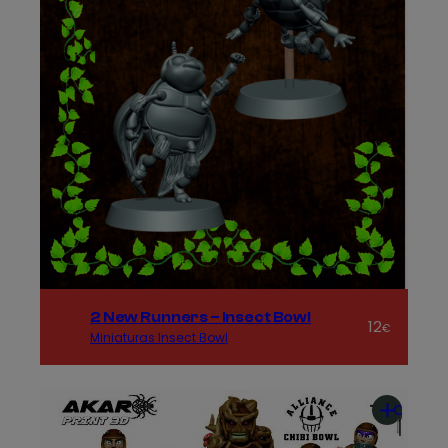
2 New Runners – Insect Bowl
12
€
Miniaturas Insect Bowl
Añadir
al
carrito