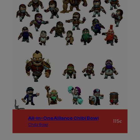
All-In-One Alliance Chibi Bowl
115
€
Chibi Bowl
Añadir