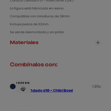
Caracol Centauro 01 – Insect Bowl (12€)
0
La figura está fabricada en resina.
1
–
Compatible con miniaturas de 28mm.
I
Incluye peana de 32mm.
n
s
Se vende desmontada y sin pintar.
e
Materiales
c
t
B
Revisa nuestra sección de
materiales
, para ver todos
o
los modelos disponibles
Combínalos con:
w
l
c
a
Añadir
n
1,95
al
€
1 dado d16 – Chibi Bowl
t
carrito
i
d
a