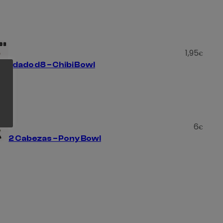
1,95
€
1 dado d8 – Chibi Bowl
6
€
2 Cabezas – Pony Bowl