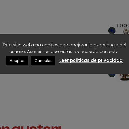
d
d
los modelos disponibles
e
Añadir
5
al
carrito
,
Este sitio web usa cookies para mejorar la experiencia del
2
usuario. Asumimos que estás de acuerdo con esto.
Leer políticas de privacidad
Aceptar
Cancelar
5
Añadir
€
al
carrito
h
a
s
t