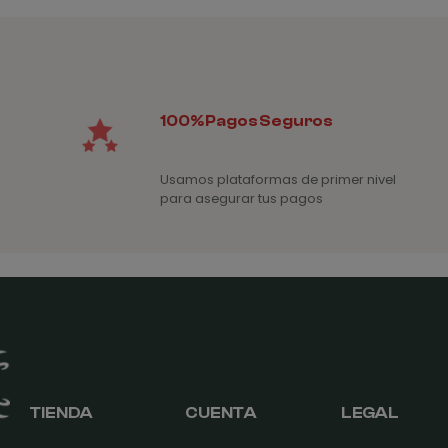
4€
100% Pagos Seguros
Usamos plataformas de primer nivel
para asegurar tus pagos
TIENDA
CUENTA
LEGAL