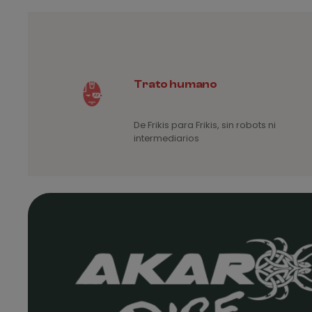
4€
Trato humano
De Frikis para Frikis, sin robots ni
intermediarios