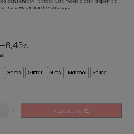
es con Fantasy Football. Este modelo está disponible
los colores de nuestro catálogo
–
6,45
€
es
Gema
Glitter
Glow
Mármol
Sólido
+
Añadir al carrito