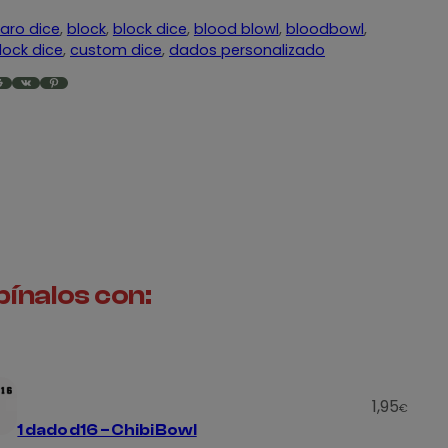
aro dice
, 
block
, 
block dice
, 
blood blowl
, 
bloodbowl
, 
ock dice
, 
custom dice
, 
dados personalizado
VK
Pinterest
ínalos con:
1,95
€
1 dado d16 – Chibi Bowl