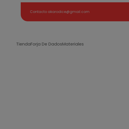
Search
Contacto akarodice@gmail.com
Tienda
Forja De Dados
Materiales