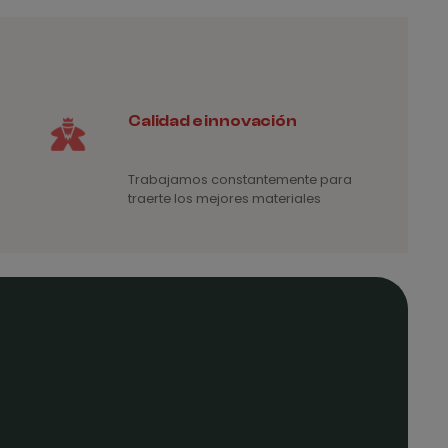
4€
Calidad e innovación
Trabajamos constantemente para
traerte los mejores materiales