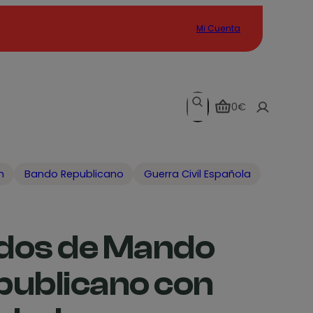
Mi Cuenta
Search
0€
n
Bando Republicano
Guerra Civil Española
dos de Mando
publicano con