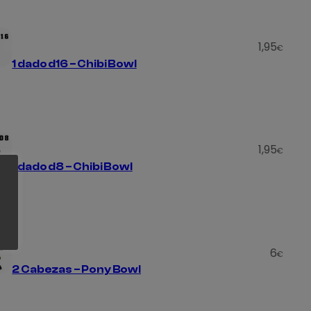
1,95
€
1 dado d16 – Chibi Bowl
1,95
€
1 dado d8 – Chibi Bowl
6
€
2 Cabezas – Pony Bowl