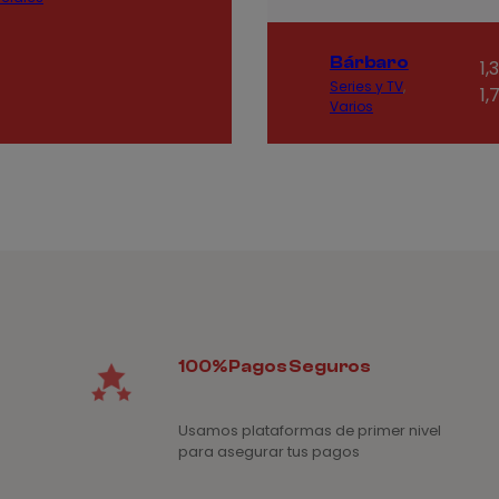
precios:
desde
Bárbaro
1,85€
R
1,
Series y TV
, 
hasta
d
1,
Varios
2,25€
pr
d
1,
ha
1,
100% Pagos Seguros
Usamos plataformas de primer nivel
para asegurar tus pagos