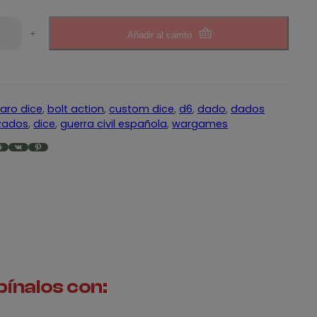
+
Añadir al carrito
aro dice
, 
bolt action
, 
custom dice
, 
d6
, 
dado
, 
dados
zados
, 
dice
, 
guerra civil española
, 
wargames
VK
Pinterest
ínalos con: