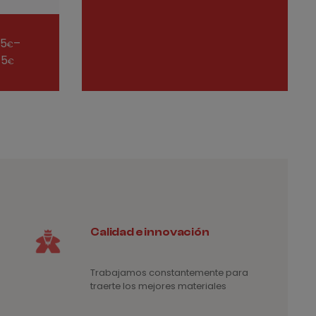
precios:
desde
ango
35
–
3,20€
€
e
75
hasta
€
ecios:
4€
esde
35€
sta
75€
Calidad e innovación
Trabajamos constantemente para
traerte los mejores materiales