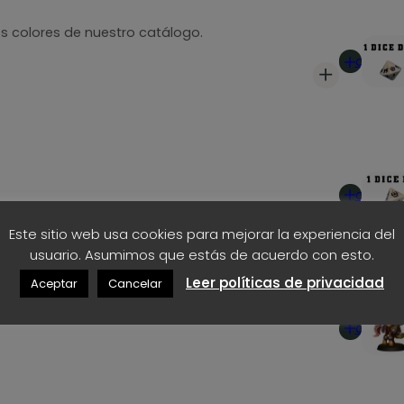
d
i
s colores de nuestro catálogo.
c
e
Añadir
a
al
s
n
carrito
o
d
c
los modelos disponibles
o
e
n
Añadir
S
1
al
í
carrito
,
m
Este sitio web usa cookies para mejorar la experiencia del
b
usuario. Asumimos que estás de acuerdo con esto.
3
o
Leer políticas de privacidad
Aceptar
Cancelar
l
5
Añadir
o
al
c
€
carrito
a
h
n