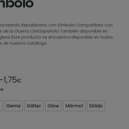
mbolo
ra Mando Republicano con Símbolo Compatibles con
de la Guerra Civil Española También disponible en
nglesa Este producto se encuentra disponible en todos
es de nuestro catálogo.
–
1,75
€
es
Gema
Glitter
Glow
Mármol
Sólido