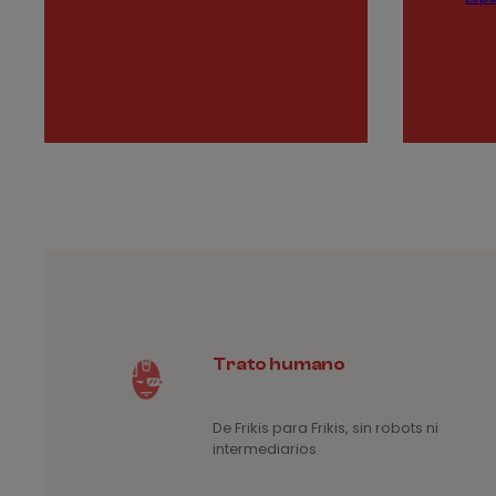
precios:
desde
3,20€
hasta
4€
Trato humano
De Frikis para Frikis, sin robots ni
intermediarios