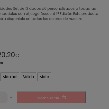
nidades Set de 12 dados d6 personalizados a todas las
mpatibles con el juego Descent 1ª Edición Este producto
tra disponible en todos los colores de nuestro
20,20
€
es
Mármol
Sólido
Mate
+
Añadir al carrito