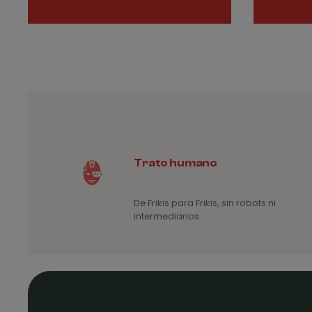
4€
Trato humano
De Frikis para Frikis, sin robots ni
intermediarios