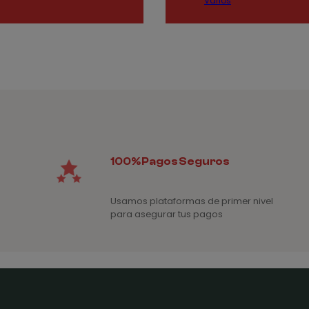
Varios
2,25€
pr
d
1,
ha
1,
100% Pagos Seguros
Usamos plataformas de primer nivel
para asegurar tus pagos