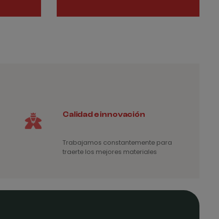
ecios:
4€
esde
35€
sta
75€
Calidad e innovación
Trabajamos constantemente para
traerte los mejores materiales