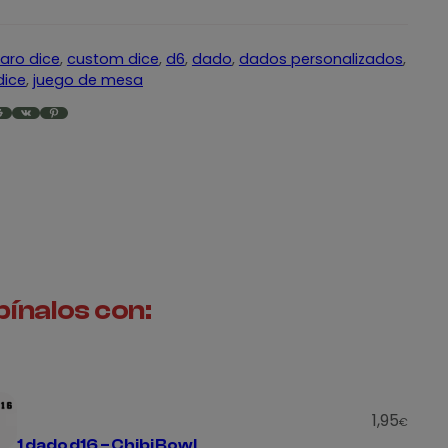
aro dice
, 
custom dice
, 
d6
, 
dado
, 
dados personalizados
, 
dice
, 
juego de mesa
VK
Pinterest
ínalos con:
1,95
€
1 dado d16 – Chibi Bowl