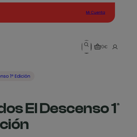
Mi Cuenta
Search
0€
nso 1ª Edición
os El Descenso 1ª
ción