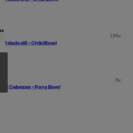
1,95
€
1 dado d8 – Chibi Bowl
6
€
2 Cabezas – Pony Bowl