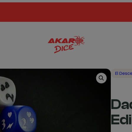
El Desce
Dad
Edi