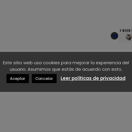
e
ó
s
n
los modelos disponibles
c
d
a
Añadir
n
e
al
t
carrito
1
i
d
9
a
Este sitio web usa cookies para mejorar la experiencia del
d
usuario. Asumimos que estás de acuerdo con esto.
€
Añadir
Leer políticas de privacidad
Aceptar
Cancelar
al
h
carrito
a
s
t