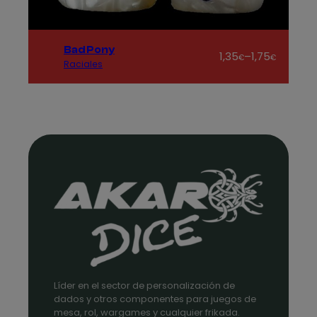
Bad Pony
Rango
1,35
–
1,75
€
€
Raciales
de
precios:
desde
1,35€
hasta
1,75€
Líder en el sector de personalización de
dados y otros componentes para juegos de
mesa, rol, wargames y cualquier frikada.