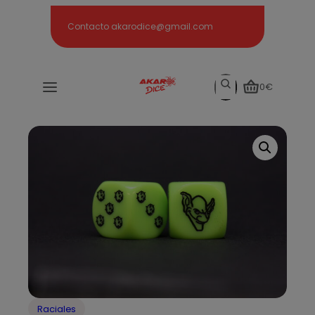
Search
Contacto akarodice@gmail.com
Search
0€
Raciales