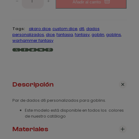
e
−
+
Añadir al carrito
o
b
p
l
r
i
Tags:
akaro dice
, 
custom dice
, 
d6
, 
dados
n
e
personalizados
, 
dice
, 
fantasia
, 
fantasy
, 
goblin
, 
goblins
, 
s
warhammer fantasy
c
c
X
Facebook
Reddit
VK
Pinterest
a
i
n
o
t
i
s
d
Descripción
a
:
d
d
Par de dados d6 personalizados para goblins.
e
Este modelo está disponible en todos los colores
de nuestro catálogo
s
d
Materiales