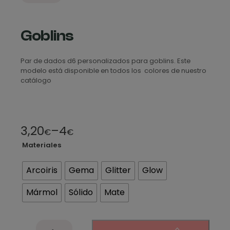
Goblins
Par de dados d6 personalizados para goblins. Este
modelo está disponible en todos los colores de nuestro
catálogo
R
3,20
–
4
€
€
a
Materiales
n
Arcoiris
Gema
Glitter
Glow
g
Mármol
Sólido
Mate
o
d
G