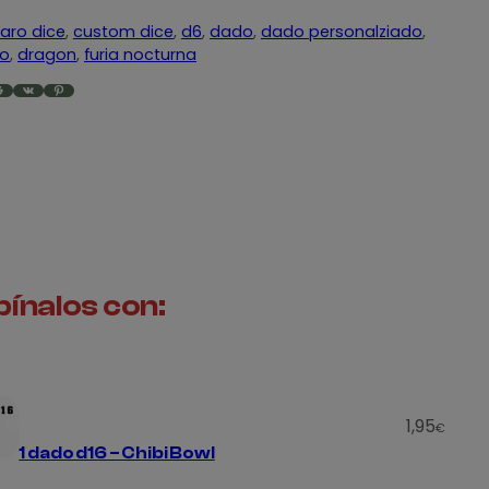
aro dice
, 
custom dice
, 
d6
, 
dado
, 
dado personalziado
, 
o
, 
dragon
, 
furia nocturna
VK
Pinterest
ínalos con:
1,95
€
1 dado d16 – Chibi Bowl