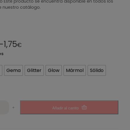
 Este producto se encuentra disponible en todos los
e nuestro catálogo.
–
1,75
€
es
Gema
Glitter
Glow
Mármol
Sólido
+
Añadir al carrito