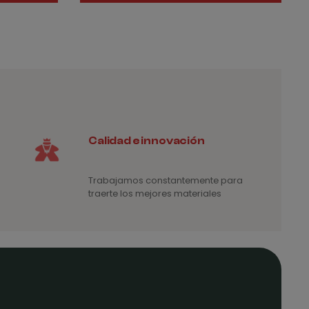
esde
35€
sta
75€
Calidad e innovación
Trabajamos constantemente para
traerte los mejores materiales