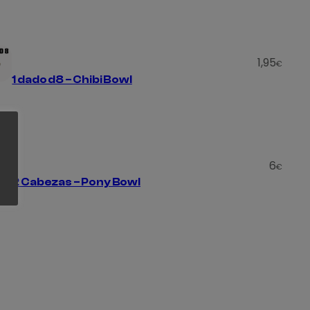
1,95
€
1 dado d8 – Chibi Bowl
6
€
2 Cabezas – Pony Bowl