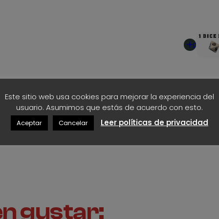
d
los modelos disponibles
e
Añadir
1
al
carrito
,
3
Este sitio web usa cookies para mejorar la experiencia del
5
Añadir
usuario. Asumimos que estás de acuerdo con esto.
al
Leer políticas de privacidad
Aceptar
Cancelar
€
carrito
h
a
s
n gustar:
t