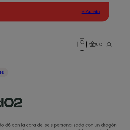
Mi Cuenta
Search
0€
es
d02
o d6 con la cara del seis personalizada con un dragón.