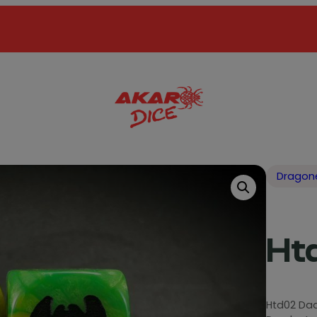
Dragon
Ht
Htd02 Dad