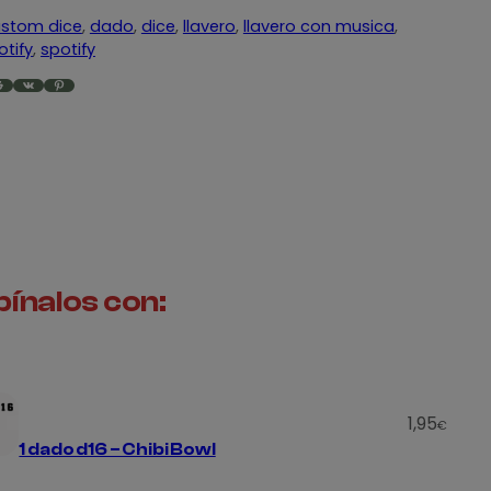
stom dice
, 
dado
, 
dice
, 
llavero
, 
llavero con musica
, 
otify
, 
spotify
VK
Pinterest
ínalos con:
1,95
€
1 dado d16 – Chibi Bowl