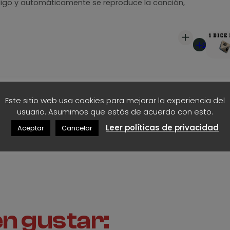
ódigo y automáticamente se reproduce la canción,
C
ó
d
Añadir
i
al
g
carrito
o
los modelos disponibles
s
S
Este sitio web usa cookies para mejorar la experiencia del
p
Añadir
usuario. Asumimos que estás de acuerdo con esto.
o
al
t
Leer políticas de privacidad
Aceptar
Cancelar
carrito
i
f
y
c
a
n
n gustar:
t
i