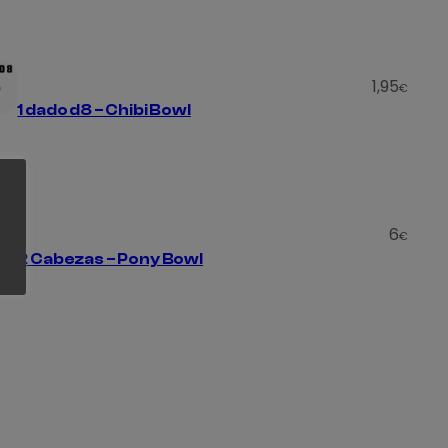
1,95
€
1 dado d8 – Chibi Bowl
6
€
2 Cabezas – Pony Bowl