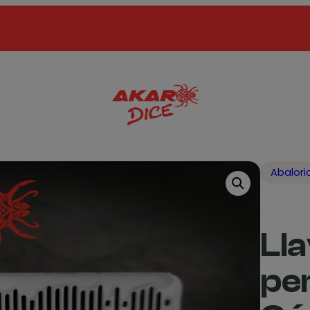
Abalori
Ll
pe