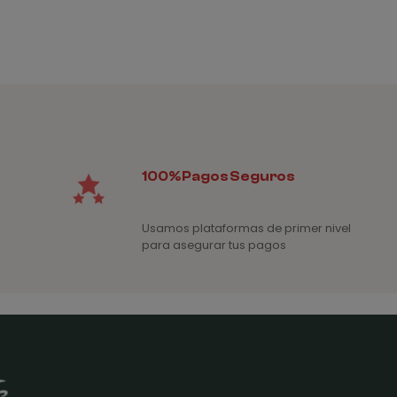
desde
1,35€
hasta
1,75€
100% Pagos Seguros
Usamos plataformas de primer nivel
para asegurar tus pagos