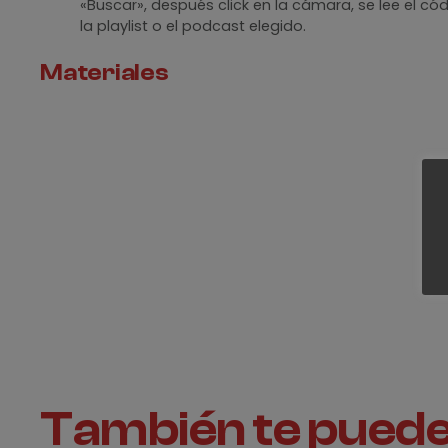
«Buscar», después click en la cámara, se lee el c
la playlist o el podcast elegido.
Materiales
Revisa nuestra sección de
materiales
, para ver todos 
También te puede