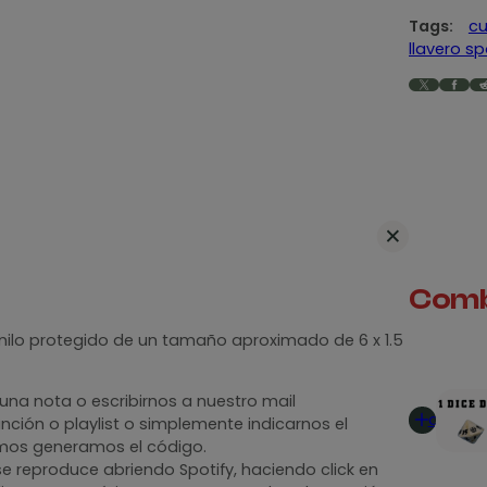
r
Tags:
cu
llavero sp
o
p
X
Facebook
Reddit
e
r
s
o
n
a
l
i
Comb
z
a
vinilo protegido de un tamaño aproximado de 6 x 1.5
d
o
Añadir
una nota o escribirnos a nuestro mail
c
al
nción o playlist o simplemente indicarnos el
o
carrito
smos generamos el código.
n
se reproduce abriendo Spotify, haciendo click en