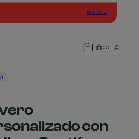
Mi Cuenta
Search
0€
os
avero
rsonalizado con