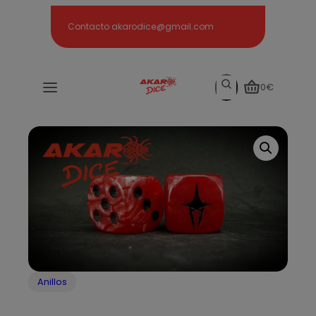
Search
Contacto akarodice@gmail.com
Search
0€
Anillos