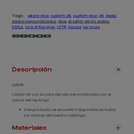
p
r
r
1
Tags:
akaro dice
, 
custom d6
, 
custom dice
, 
d6
, 
dado
, 
6
e
dados personalizados
, 
dice
, 
el señor de los anillos
, 
c
ESDLA
, 
lord of the rings
, 
LOTR
, 
nazgul
, 
rey brujo
c
a
X
Facebook
Reddit
VK
Pinterest
n
i
t
o
i
d
s
a
Descripción
d
:
d
Lotr16
e
1 dado d6 con la cara del seis personalizada con el
casco del rey brujo.
s
Este producto se encuentra disponible en todos
d
los colores de nuestro catálogo.
e
Materiales
1