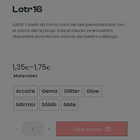
Lotr16
Lotr16 1 dado d6 con la cara del seis personalizada con
el casco del rey brujo. Este producto se encuentra
disponible en todos los colores de nuestro catálogo.
R
1,35
–
1,75
€
€
a
Materiales
n
Arcoiris
Gema
Glitter
Glow
g
Mármol
Sólido
Mate
o
d
L
e
−
+
Añadir al carrito
o
t