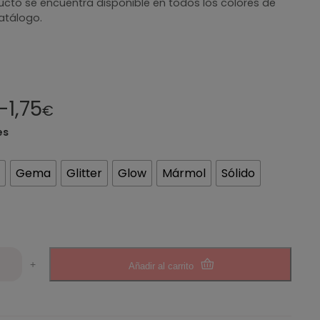
ucto se encuentra disponible en todos los colores de
atálogo.
–
1,75
€
es
Gema
Glitter
Glow
Mármol
Sólido
+
Añadir al carrito