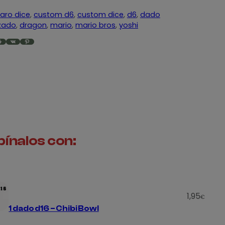
aro dice
, 
custom d6
, 
custom dice
, 
d6
, 
dado
zado
, 
dragon
, 
mario
, 
mario bros
, 
yoshi
VK
Pinterest
ínalos con:
1,95
€
1 dado d16 – Chibi Bowl