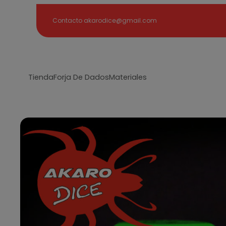
Search
Contacto akarodice@gmail.com
Tienda
Forja De Dados
Materiales