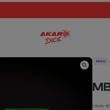
Mario
M
1 dado d6