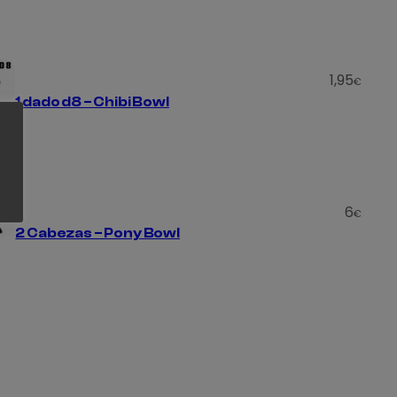
1,95
€
1 dado d8 – Chibi Bowl
6
€
2 Cabezas – Pony Bowl