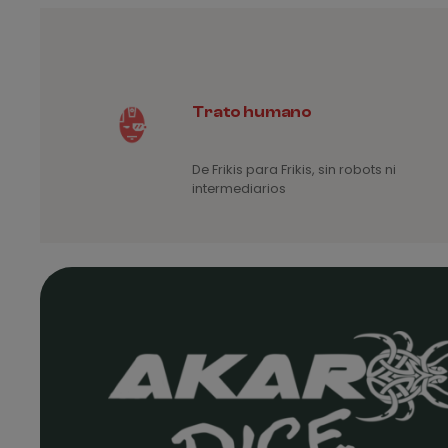
Trato humano
De Frikis para Frikis, sin robots ni
intermediarios