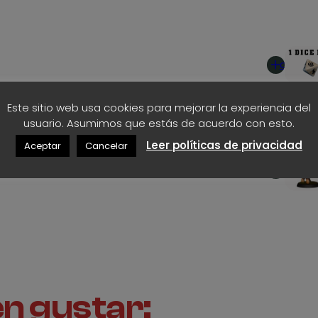
d
e
Añadir
1
al
carrito
,
Este sitio web usa cookies para mejorar la experiencia del
3
usuario. Asumimos que estás de acuerdo con esto.
Leer políticas de privacidad
Aceptar
Cancelar
5
Añadir
al
€
carrito
h
a
s
n gustar:
t