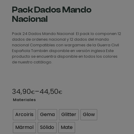
Pack Dados Mando
Nacional
Pack 24 Dados Mando Nacional El pack lo componen 12
dados de ordenes nacional y 12 dados del mando
nacional Compatibles con wargames de la Guerra Civil
Española También disponible en versión inglesa Este
producto se encuentra disponible en todos los colores
de nuestro catálogo.
R
34,90
–
44,50
€
€
a
Materiales
n
Arcoiris
Gema
Glitter
Glow
g
Mármol
Sólido
Mate
o