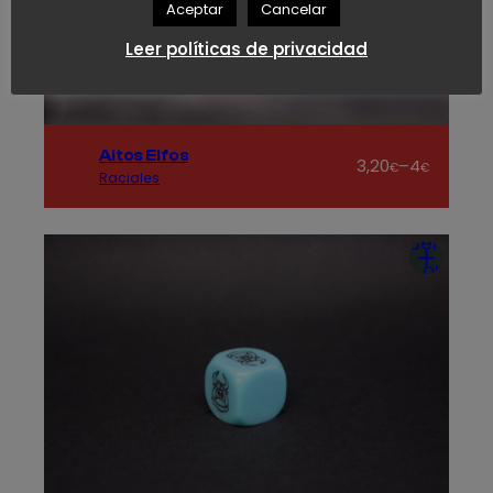
Aceptar
Cancelar
Leer políticas de privacidad
Altos Elfos
Rango
3,20
–
4
€
€
Raciales
de
precios:
desde
Seleccio
3,20€
opcion
hasta
4€