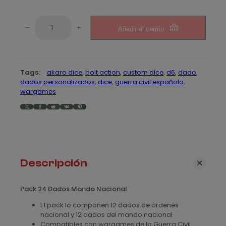
d
P
e
−
+
Añadir al carrito
a
c
p
k
r
D
Tags:
akaro dice
, 
bolt action
, 
custom dice
, 
d6
, 
dado
, 
a
e
dados personalizados
, 
dice
, 
guerra civil española
, 
d
wargames
c
o
X
Facebook
Reddit
VK
Pinterest
s
i
M
o
a
n
s
d
Descripción
o
:
N
d
a
Pack 24 Dados Mando Nacional
c
e
El pack lo componen 12 dados de ordenes
i
nacional y 12 dados del mando nacional
s
o
Compatibles con wargames de la Guerra Civil