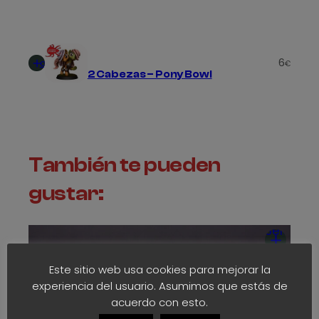
4
4
Añadir
,
6
al
€
2 Cabezas – Pony Bowl
carrito
5
0
€
También te pueden
gustar:
Seleccio
opcion
Este sitio web usa cookies para mejorar la
experiencia del usuario. Asumimos que estás de
acuerdo con esto.