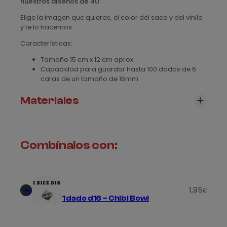
nuestros diseños de 40
.
d
Elige la imagen que quieras, el color del saco y del vinilo
o
y te lo hacemos
c
o
Características:
n
Tamaño 15 cm x 12 cm aprox.
R
Capacidad para guardar hasta 100 dados de 6
a
caras de un tamaño de 16mm.
c
i
Materiales
a
l
Revisa nuestra sección de
materiales
, para ver todos
4
los modelos disponibles
0
Combínalos con:
c
a
n
Añadir
t
1,95
al
€
i
1 dado d16 – Chibi Bowl
carrito
d
a