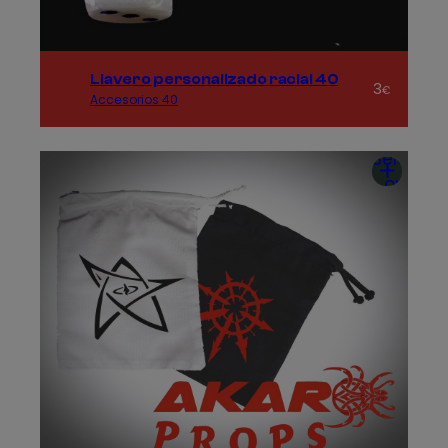
Llavero personalizado racial 40
3
€
Accesorios 40
Seleccio
opcion