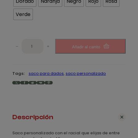
Dorado
Naranja
Negro
Rojo
Rosa
Verde
S
−
+
Añadir al carrito
a
c
o
p
Tags:
saco para dados
, 
saco personalizado
e
X
Facebook
Reddit
VK
Pinterest
r
s
o
n
a
l
Descripción
i
z
Saco
personalizado con el racial que elijas de entre
a