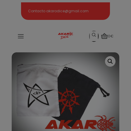
Search
Contacto akarodice@gmail.com
Search
0€