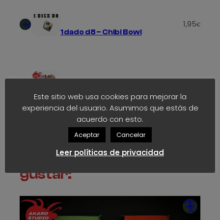
d
Añadir
1,95
al
€
1 dado d8 – Chibi Bowl
carrito
Añadir
6
al
€
2 Cabezas – Pony Bowl
carrito
Este sitio web usa cookies para mejorar la
experiencia del usuario. Asumimos que estás de
acuerdo con esto.
Aceptar
Cancelar
También te pueden
Leer políticas de privacidad
gustar:
Seleccio
opcion