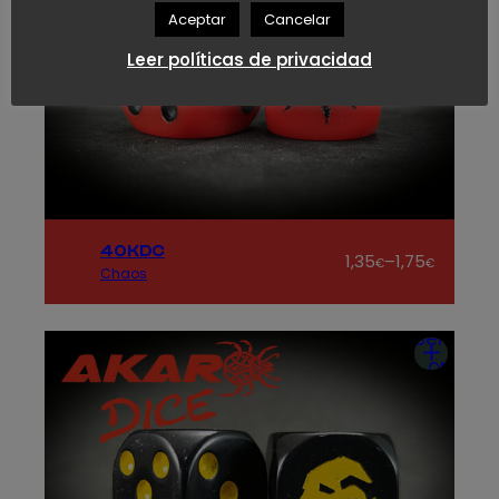
Aceptar
Cancelar
Leer políticas de privacidad
40KDC
Rango
1,35
–
1,75
€
€
Chaos
de
precios:
desde
Seleccio
1,35€
opcion
hasta
1,75€