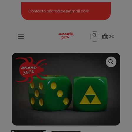
Search
Contacto akarodice@gmail.com
Search
0€