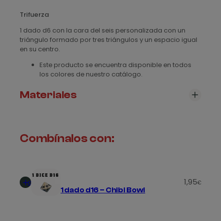
d
d
a
Trifuerza
d
e
1 dado d6 con la cara del seis personalizada con un
triángulo formado por tres triángulos y un espacio igual
s
en su centro.
d
Este producto se encuentra disponible en todos
los colores de nuestro catálogo.
e
1
Materiales
,
Revisa nuestra sección de
materiales
, para ver todos
3
los modelos disponibles
Combínalos con:
5
€
Añadir
h
1,95
al
€
1 dado d16 – Chibi Bowl
carrito
a
s