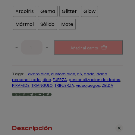
n
Arcoiris
Gema
Glitter
Glow
g
Mármol
Sólido
Mate
o
d
T
e
−
+
Añadir al carrito
r
i
p
f
r
u
Tags:
akaro dice
, 
custom dice
, 
d6
, 
dado
, 
dado
e
e
personalizado
, 
dice
, 
FUERZA
, 
personalizacion de dados
, 
r
PIRAMIDE
, 
TRIANGULO
, 
TRIFUERZA
, 
videojuegos
, 
ZELDA
c
z
X
Facebook
Reddit
VK
Pinterest
a
i
c
o
a
n
s
t
Descripción
i
: