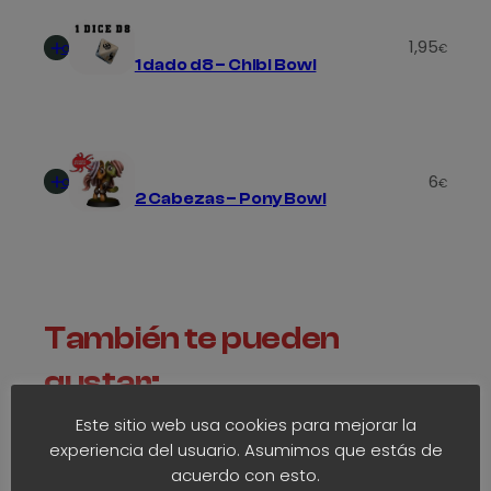
t
Añadir
1,95
a
al
€
1 dado d8 – Chibi Bowl
carrito
1
,
7
Añadir
6
al
€
5
2 Cabezas – Pony Bowl
carrito
€
También te pueden
gustar:
Este sitio web usa cookies para mejorar la
Seleccio
experiencia del usuario. Asumimos que estás de
opcion
acuerdo con esto.