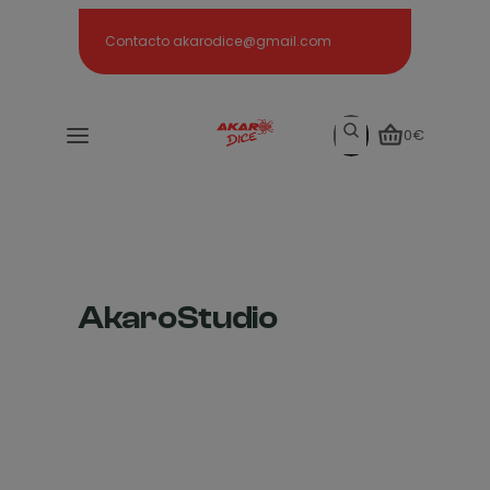
Search
Contacto akarodice@gmail.com
Search
0€
AkaroStudio