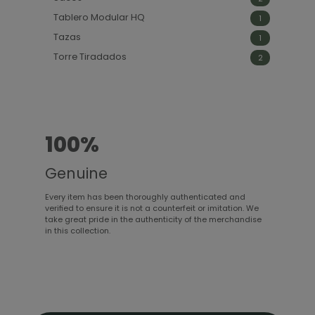
r
s
d
c
p
t
o
u
Tablero Modular HQ
1
t
1
r
o
d
c
p
o
o
s
u
Tazas
t
1
1
r
s
d
c
o
p
o
u
Torre Tiradados
t
2
2
r
d
c
o
p
o
u
t
r
d
c
o
o
u
t
s
d
c
o
u
t
c
o
t
100%
o
s
Genuine
Every item has been thoroughly authenticated and
verified to ensure it is not a counterfeit or imitation. We
take great pride in the authenticity of the merchandise
in this collection.