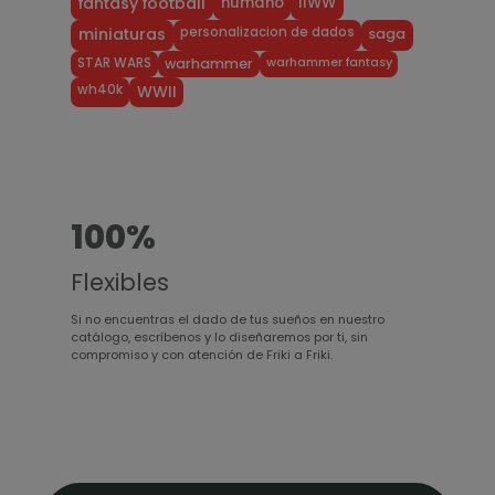
humano
IIWW
fantasy football
personalizacion de dados
miniaturas
saga
warhammer fantasy
STAR WARS
warhammer
wh40k
WWII
100%
Flexibles
Si no encuentras el dado de tus sueños en nuestro
catálogo, escríbenos y lo diseñaremos por ti, sin
compromiso y con atención de Friki a Friki.