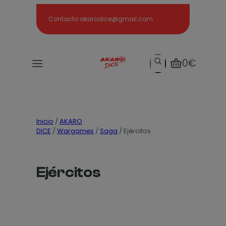
Search
Contacto akarodice@gmail.com
Search
0€
Inicio
/
AKARO
DICE
/
Wargames
/
Saga
/ Ejércitos
Ejércitos