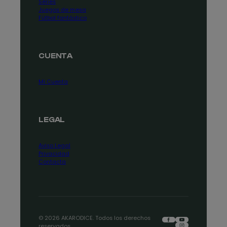
Series
Juegos de mesa
Fútbol fantástico
CUENTA
Mi Cuenta
LEGAL
Aviso Legal
Privacidad
Contacta
Facebook
YouTube
© 2026 AKARODICE. Todos los derechos
Instagram
reservados.