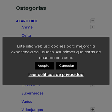
a
1
d
d
1
Categorias
,
e
e
,
7
1
1
7
5
AKARO DICE
,
,
5
€
Anime
3
3
€
5
5
Celta
€
€
Emojis
Este sitio web usa cookies para mejorar la
h
h
experiencia del usuario. Asumimos que estás de
Futbol Fantástico
a
a
acuerdo con esto.
s
s
Halloween
t
t
Aceptar
Cancelar
Juegos de mesa
a
a
Leer políticas de privacidad
Rol
1
1
,
,
Series y TV
7
7
Superheroes
5
5
Varios
€
€
Videojuegos