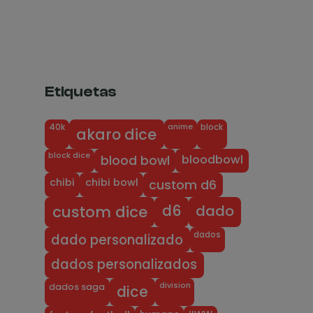
Etiquetas
anime
block
40k
akaro dice
block dice
bloodbowl
blood bowl
chibi
chibi bowl
custom d6
dado
d6
custom dice
dados
dado personalizado
dados personalizados
division
dados saga
dice