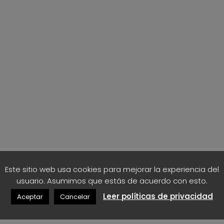
t
a
1
7
,
5
0
€
Este sitio web usa cookies para mejorar la experiencia del
usuario. Asumimos que estás de acuerdo con esto.
Leer políticas de privacidad
Aceptar
Cancelar