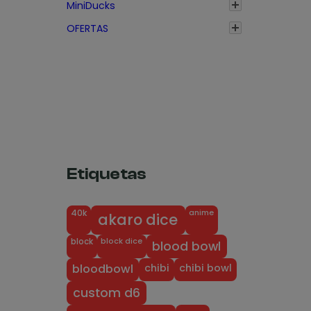
MiniDucks
OFERTAS
Etiquetas
anime
40k
akaro dice
block dice
block
blood bowl
chibi
chibi bowl
bloodbowl
custom d6