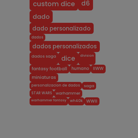
d6
custom dice
dado
dado personalizado
dados
dados personalizados
division
dados saga
dice
humano
IIWW
fantasy football
miniaturas
personalizacion de dados
saga
STAR WARS
warhammer
warhammer fantasy
wh40k
WWII