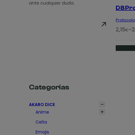
ante cualquier duda.
D8 Pro
Protocolo 
R
2,15
–
2
€
a
n
g
o
d
e
p
Categorias
r
e
AKARO DICE
c
Anime
i
Celta
o
Emojis
s