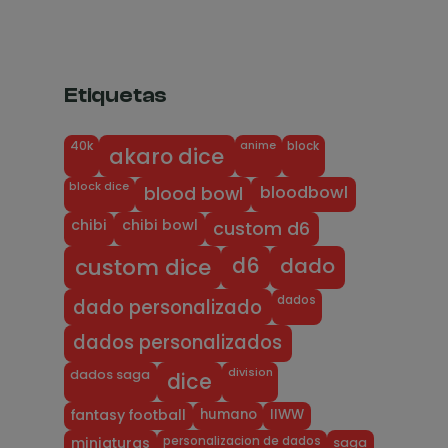
Etiquetas
anime
block
40k
akaro dice
block dice
bloodbowl
blood bowl
chibi
chibi bowl
custom d6
dado
d6
custom dice
dados
dado personalizado
dados personalizados
division
dados saga
dice
humano
IIWW
fantasy football
personalizacion de dados
miniaturas
saga