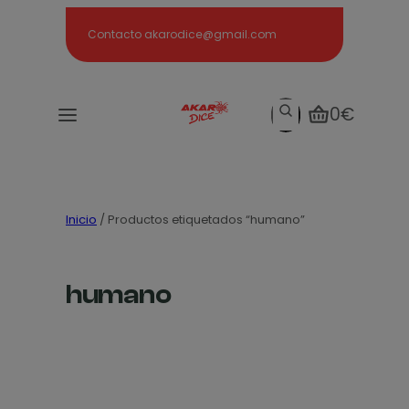
Search
Contacto akarodice@gmail.com
Search
0€
Inicio
/ Productos etiquetados “humano”
humano