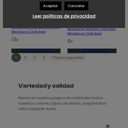
Aceptar
Cancelar
Dice tray – Chibi
Entrenador –
Leer políticas de privacidad
Bowl
Chibi Bowl
Miniaturas Alliance Chibi Bowl
, 
Miniaturas Alliance Chibi Bowl
, 
Miniaturas Chibi Bowl
Miniaturas Chibi Bowl
13
6
€
€
Añadir al carrito
Añadir al carrito
1
2
3
4
Página siguiente
Variedad y calidad
Revisa en nuestra página de materiales todos
nuestros colores y tipos de dados, pregúntanos
ante cualquier duda.