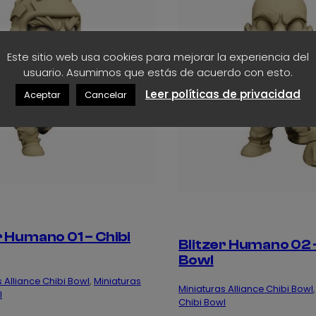
Este sitio web usa cookies para mejorar la experiencia del
usuario. Asumimos que estás de acuerdo con esto.
Leer políticas de privacidad
Aceptar
Cancelar
r Humano 01 – Chibi
Blitzer Humano 02 –
Bowl
 Alliance Chibi Bowl
, 
Miniaturas
Miniaturas Alliance Chibi Bowl
,
l
Chibi Bowl