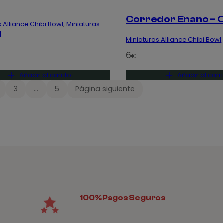
Corredor Enano – C
 Alliance Chibi Bowl
, 
Miniaturas
l
Miniaturas Alliance Chibi Bowl
6
€
Añadir al carrito
Añadir al carri
3
…
5
Página siguiente
100% Pagos Seguros