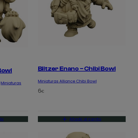
Blitzer Enano – Chibi Bowl
Bowl
Miniaturas Alliance Chibi Bowl
 
Miniaturas
6
€
to
Añadir al carrito