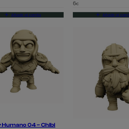
6
€
Añadir al carrito
Añadir al carri
r Humano 04 – Chibi