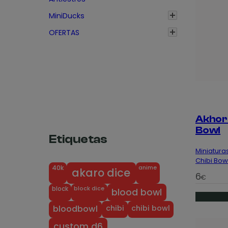
MiniDucks
OFERTAS
Akhorn
Bowl
Etiquetas
Miniaturas
Chibi Bow
anime
40k
akaro dice
6
€
block dice
block
blood bowl
chibi
chibi bowl
bloodbowl
custom d6