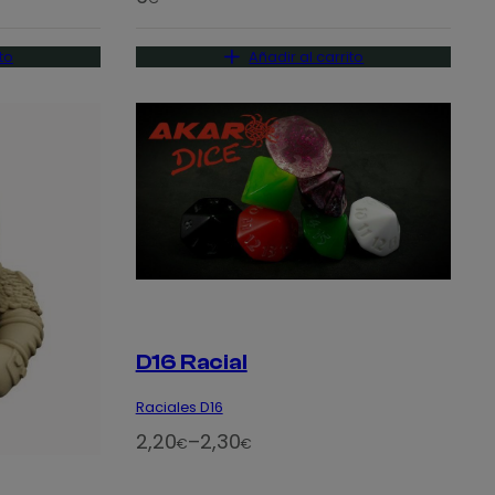
to
Añadir al carrito
D16 Racial
Raciales D16
R
2,20
–
2,30
€
€
a