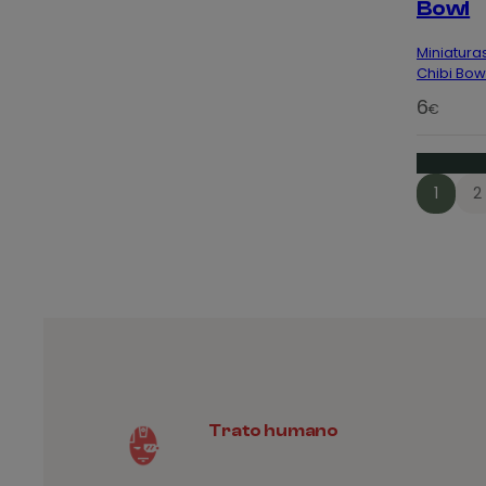
Bowl
Miniaturas
Chibi Bow
6
€
1
2
Trato humano