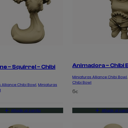
Animadora – Chibi 
e – Squirrel – Chibi
Miniaturas Alliance Chibi Bowl
,
Chibi Bowl
 Alliance Chibi Bowl
, 
Miniaturas
l
6
€
Añadir al carrito
Añadir al carri