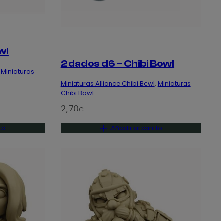
wl
2 dados d6 – Chibi Bowl
 
Miniaturas
Miniaturas Alliance Chibi Bowl
, 
Miniaturas
Chibi Bowl
2,70
€
to
Añadir al carrito