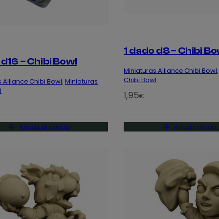
1 dado d8 – Chibi Bo
 d16 – Chibi Bowl
Miniaturas Alliance Chibi Bowl
,
Chibi Bowl
 Alliance Chibi Bowl
, 
Miniaturas
l
1,95
€
Añadir al carrito
Añadir al carri