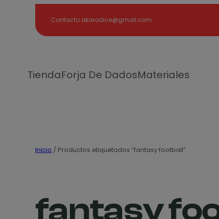
Search
Contacto akarodice@gmail.com
Tienda
Forja De Dados
Materiales
Inicio
/ Productos etiquetados “fantasy football”
fantasy foo