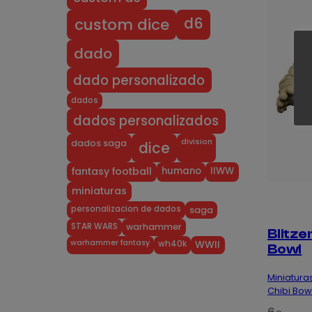
d6
custom dice
dado
dado personalizado
dados
dados personalizados
division
dados saga
dice
humano
IIWW
fantasy football
miniaturas
personalizacion de dados
saga
STAR WARS
warhammer
Blitze
warhammer fantasy
wh40k
WWII
Bowl
Miniaturas
Chibi Bow