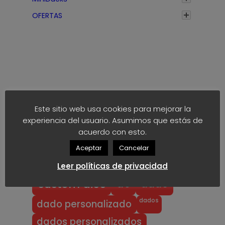
h
a
OFERTAS
s
t
a
1
,
7
Etiquetas
5
Este sitio web usa cookies para mejorar la
€
experiencia del usuario. Asumimos que estás de
anime
block
40k
akaro dice
acuerdo con esto.
block dice
bloodbowl
blood bowl
Aceptar
Cancelar
chibi
chibi bowl
custom d6
Leer políticas de privacidad
dado
d6
custom dice
dados
dado personalizado
dados personalizados