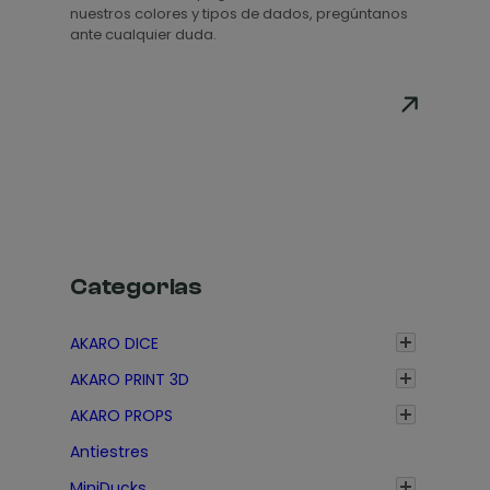
p
nuestros colores y tipos de dados, pregúntanos
r
ante cualquier duda.
e
c
i
o
s
:
d
e
s
Categorias
d
e
AKARO DICE
1
AKARO PRINT 3D
,
3
AKARO PROPS
5
Antiestres
€
MiniDucks