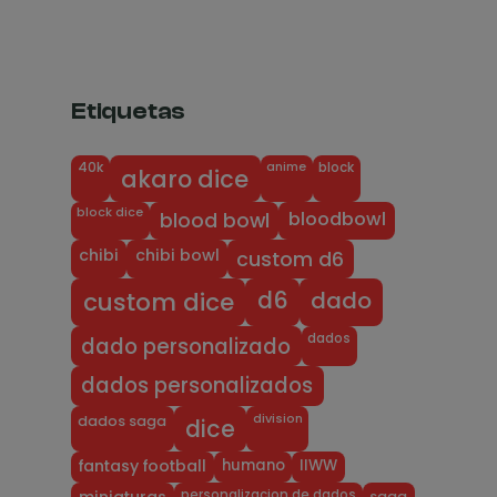
Etiquetas
anime
block
40k
akaro dice
block dice
bloodbowl
blood bowl
chibi
chibi bowl
custom d6
dado
d6
custom dice
dados
dado personalizado
dados personalizados
division
dados saga
dice
humano
IIWW
fantasy football
personalizacion de dados
saga