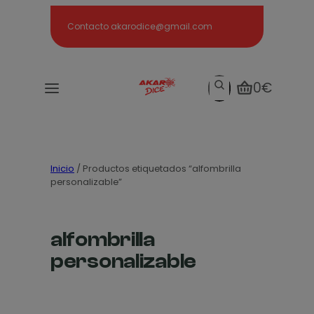
Search
Contacto akarodice@gmail.com
Search
0€
Inicio
/ Productos etiquetados “alfombrilla
personalizable”
alfombrilla
personalizable