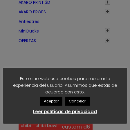
AKARO PRINT 3D
AKARO PROPS
Antiestres
MiniDucks
OFERTAS
Este sitio web usa cookies para mejorar la
experiencia del usuario. Asumimos que estás de
Etiquetas
acuerdo con esto.
Aceptar
Cancelar
anime
block
40k
akaro dice
Leer políticas de privacidad
block dice
bloodbowl
blood bowl
chibi
chibi bowl
custom d6