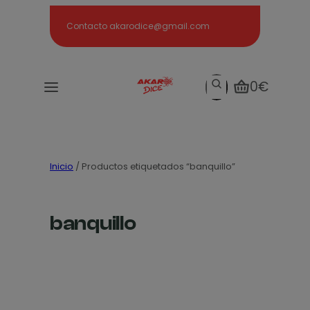
Search
Contacto akarodice@gmail.com
Search
0€
Inicio
/ Productos etiquetados “banquillo”
banquillo