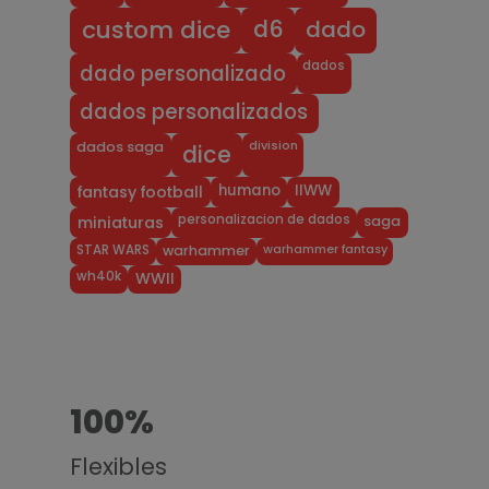
dado
d6
custom dice
dados
dado personalizado
dados personalizados
division
dados saga
dice
humano
IIWW
fantasy football
personalizacion de dados
miniaturas
saga
warhammer fantasy
STAR WARS
warhammer
wh40k
WWII
100%
Flexibles