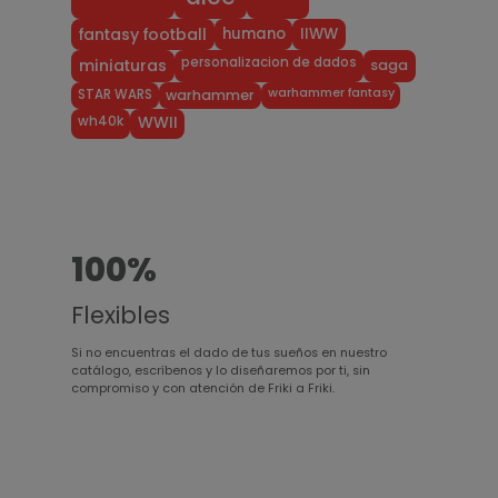
humano
IIWW
fantasy football
personalizacion de dados
miniaturas
saga
warhammer fantasy
STAR WARS
warhammer
wh40k
WWII
100%
Flexibles
Si no encuentras el dado de tus sueños en nuestro
catálogo, escríbenos y lo diseñaremos por ti, sin
compromiso y con atención de Friki a Friki.