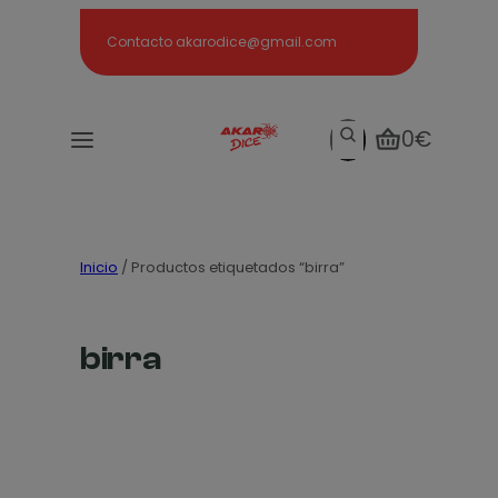
Search
Contacto akarodice@gmail.com
Search
0€
Inicio
/ Productos etiquetados “birra”
birra