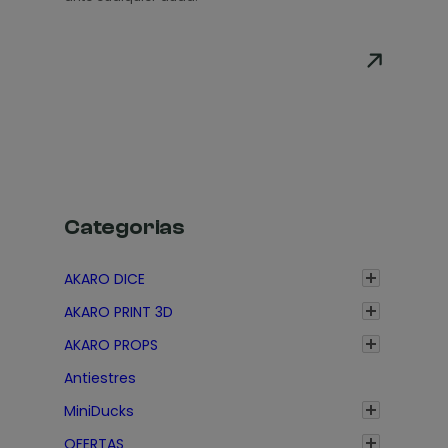
e
c
i
o
s
:
d
e
s
Categorias
d
e
AKARO DICE
1
AKARO PRINT 3D
,
3
AKARO PROPS
5
Antiestres
€
MiniDucks
h
a
OFERTAS