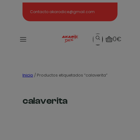
Search
Contacto akarodice@gmail.com
Search
0€
Inicio
/ Productos etiquetados “calaverita”
calaverita