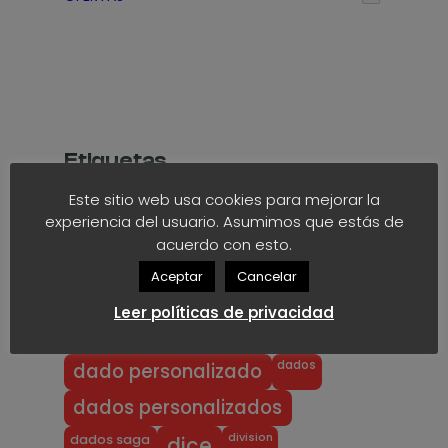
s
t
a
1
,
7
Etiquetas
5
€
Este sitio web usa cookies para mejorar la
anime
block
40k
akaro dice
experiencia del usuario. Asumimos que estás de
acuerdo con esto.
block dice
bloodbowl
blood bowl
Aceptar
Cancelar
chibi
chibi bowl
custom d6
Leer políticas de privacidad
dado
d6
custom dice
dados
dado personalizado
dados personalizados
division
dados saga
dice