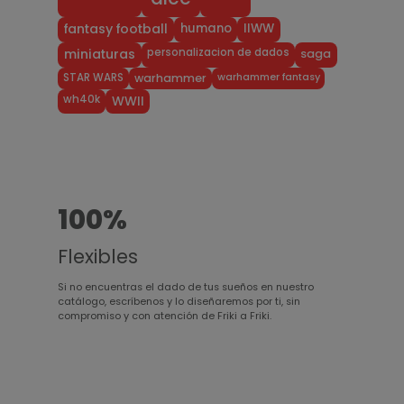
humano
IIWW
fantasy football
personalizacion de dados
miniaturas
saga
warhammer fantasy
STAR WARS
warhammer
wh40k
WWII
100%
Flexibles
Si no encuentras el dado de tus sueños en nuestro
catálogo, escríbenos y lo diseñaremos por ti, sin
compromiso y con atención de Friki a Friki.