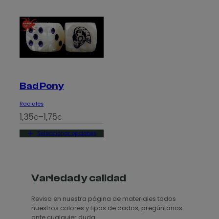
Bad Pony
Raciales
R
1,35
–
1,75
€
€
a
Seleccionar opciones
n
g
o
d
Variedad y calidad
e
Revisa en nuestra página de materiales todos
p
nuestros colores y tipos de dados, pregúntanos
r
ante cualquier duda.