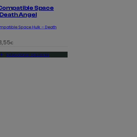
Compatible Space
 Death Angel
mpatible Space Hulk – Death
3,55
€
Seleccionar opciones