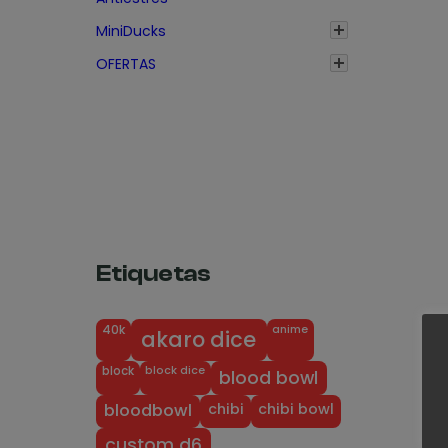
o
MiniDucks
s
OFERTAS
:
d
e
s
d
e
2
,
Etiquetas
7
5
anime
40k
€
akaro dice
h
block dice
block
blood bowl
a
chibi
chibi bowl
bloodbowl
s
custom d6
t