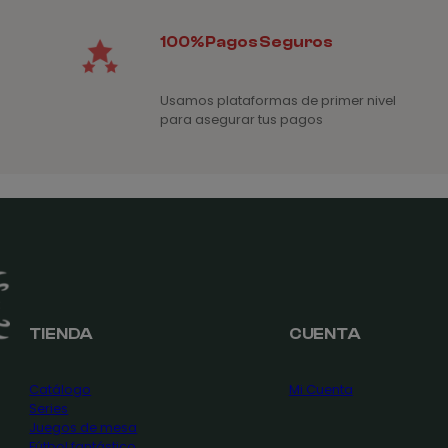
100% Pagos Seguros
Usamos plataformas de primer nivel
para asegurar tus pagos
TIENDA
CUENTA
Catálogo
Mi Cuenta
Series
Juegos de mesa
Fútbol fantástico