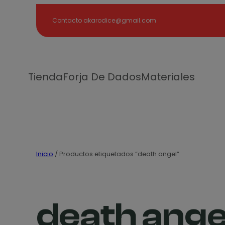
Search
Contacto akarodice@gmail.com
Tienda
Forja De Dados
Materiales
Inicio
/ Productos etiquetados “death angel”
death ange