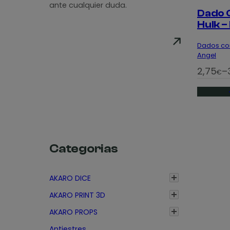
ante cualquier duda.
Dado 
Hulk –
Dados co
Angel
R
2,75
–
€
a
n
g
o
d
Categorias
e
p
AKARO DICE
r
e
AKARO PRINT 3D
c
AKARO PROPS
i
Antiestres