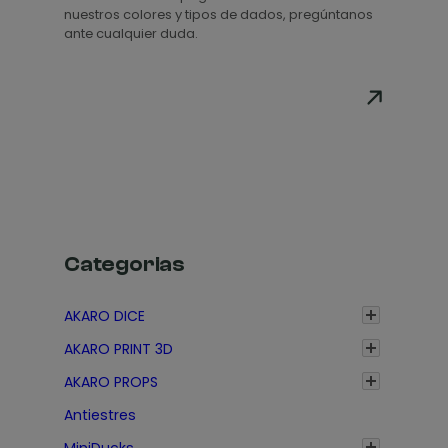
p
nuestros colores y tipos de dados, pregúntanos
r
ante cualquier duda.
e
c
i
o
s
:
d
e
s
Categorias
d
e
AKARO DICE
1
AKARO PRINT 3D
,
3
AKARO PROPS
5
Antiestres
€
MiniDucks