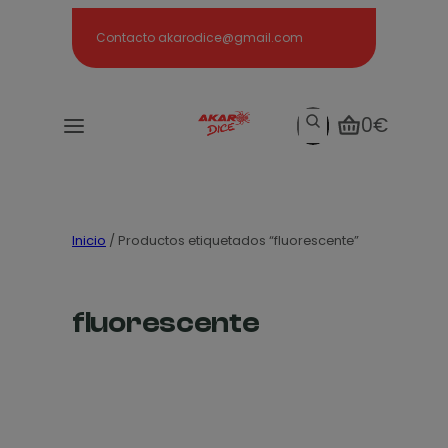
Search
Contacto akarodice@gmail.com
Search
0€
Inicio
/ Productos etiquetados “fluorescente”
fluorescente