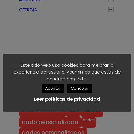
h
a
OFERTAS
s
t
a
1
,
7
Etiquetas
5
Este sitio web usa cookies para mejorar la
€
experiencia del usuario. Asumimos que estás de
anime
block
40k
akaro dice
acuerdo con esto.
block dice
bloodbowl
blood bowl
Aceptar
Cancelar
chibi
chibi bowl
custom d6
Leer políticas de privacidad
dado
d6
custom dice
dados
dado personalizado
dados personalizados