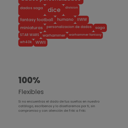
division
dados saga
dice
humano
IIWW
fantasy football
personalizacion de dados
miniaturas
saga
warhammer fantasy
STAR WARS
warhammer
wh40k
WWII
100%
Flexibles
Si no encuentras el dado de tus sueños en nuestro
catálogo, escríbenos y lo diseñaremos por ti, sin
compromiso y con atención de Friki a Friki.