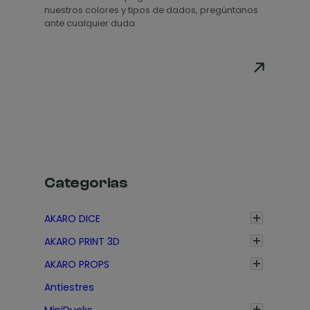
p
nuestros colores y tipos de dados, pregúntanos
r
ante cualquier duda.
e
c
i
o
s
:
d
e
s
Categorias
d
e
AKARO DICE
1
AKARO PRINT 3D
,
3
AKARO PROPS
5
Antiestres
€
MiniDucks