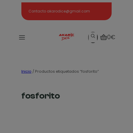
Search
Contacto akarodice@gmail.com
Search
0€
Inicio
/ Productos etiquetados “fosforito”
fosforito