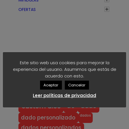
h
a
OFERTAS
s
t
a
1
,
7
Etiquetas
5
Este sitio web usa cookies para mejorar la
€
experiencia del usuario. Asumimos que estás de
anime
block
40k
akaro dice
acuerdo con esto.
block dice
bloodbowl
blood bowl
Aceptar
Cancelar
chibi
chibi bowl
custom d6
Leer políticas de privacidad
dado
d6
custom dice
dados
dado personalizado
dados personalizados