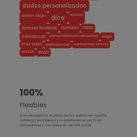
dados personalizados
division
dados saga
dice
humano
IIWW
fantasy football
personalizacion de dados
miniaturas
saga
warhammer fantasy
STAR WARS
warhammer
wh40k
WWII
100%
Flexibles
Si no encuentras el dado de tus sueños en nuestro
catálogo, escríbenos y lo diseñaremos por ti, sin
compromiso y con atención de Friki a Friki.