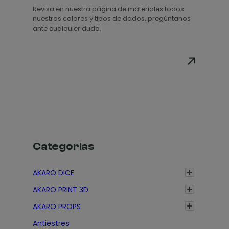
Revisa en nuestra página de materiales todos
p
nuestros colores y tipos de dados, pregúntanos
r
ante cualquier duda.
e
c
i
o
s
:
d
e
s
Categorias
d
e
AKARO DICE
1
AKARO PRINT 3D
,
3
AKARO PROPS
5
Antiestres