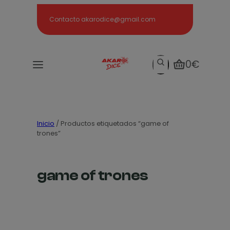
Search
Contacto akarodice@gmail.com
Search
0€
Inicio
/ Productos etiquetados “game of
trones”
game of trones