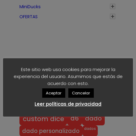
€
MiniDucks
h
a
OFERTAS
s
t
a
1
,
7
Etiquetas
5
Este sitio web usa cookies para mejorar la
€
experiencia del usuario. Asumimos que estás de
anime
block
40k
acuerdo con esto.
akaro dice
Aceptar
Cancelar
block dice
bloodbowl
blood bowl
Leer políticas de privacidad
chibi
chibi bowl
custom d6
dado
d6
custom dice
dados
dado personalizado