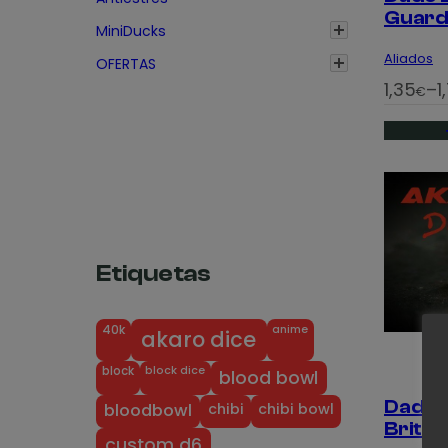
o
Guard 
s
MiniDucks
:
Aliados
OFERTAS
d
R
1,35
–
1
€
e
a
s
n
d
g
e
o
1
d
,
e
3
Etiquetas
p
5
r
€
e
anime
40k
akaro dice
h
c
block dice
block
blood bowl
a
i
s
Dado 
chibi
chibi bowl
bloodbowl
o
Britán
t
s
custom d6