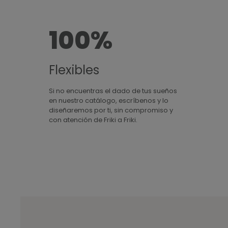
1
d
,
e
7
100%
s
5
d
€
e
Flexibles
1
,
Si no encuentras el dado de tus sueños
3
en nuestro catálogo, escríbenos y lo
diseñaremos por ti, sin compromiso y
5
con atención de Friki a Friki.
€
h
a
s
t
a
1
,