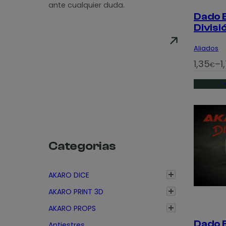
ante cualquier duda.
Dado B
Divis
Aliados
R
1,35
–
1
€
a
n
g
o
d
e
Categorias
p
r
AKARO DICE
e
AKARO PRINT 3D
c
AKARO PROPS
i
Dado B
Antiestres