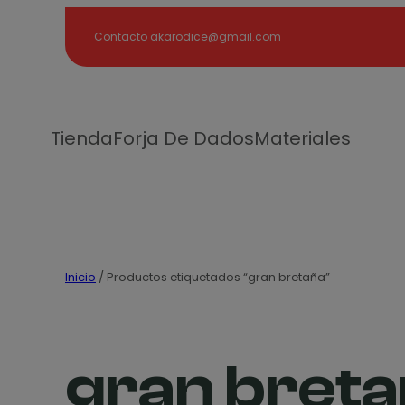
Search
Contacto akarodice@gmail.com
Tienda
Forja De Dados
Materiales
Inicio
/ Productos etiquetados “gran bretaña”
gran bret