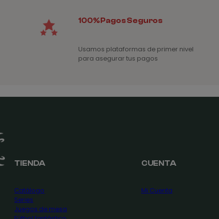
100% Pagos Seguros
Usamos plataformas de primer nivel
para asegurar tus pagos
TIENDA
CUENTA
Catálogo
Mi Cuenta
Series
Juegos de mesa
Fútbol fantástico