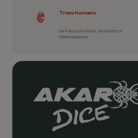
7
Trato humano
5
€
De Frikis para Frikis, sin robots ni
intermediarios