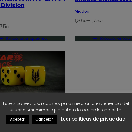
Division
s
Aliados
:
R
1,35
–
1,75
€
€
d
,75
a
€
e
n
s
Seleccionar opciones
Seleccionar opc
g
d
o
e
d
1
e
,
p
3
r
5
e
€
c
h
Este sitio web usa cookies para mejorar la experiencia del
i
a
usuario. Asumimos que estás de acuerdo con esto.
o
s
Leer políticas de privacidad
Británico IIWW- SAS
Aceptar
Cancelar
s
t
ica
: