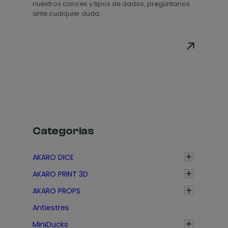
nuestros colores y tipos de dados, pregúntanos
r
ante cualquier duda.
e
c
i
o
s
:
d
e
s
Categorias
d
e
AKARO DICE
1
AKARO PRINT 3D
,
3
AKARO PROPS
5
Antiestres
€
MiniDucks
h