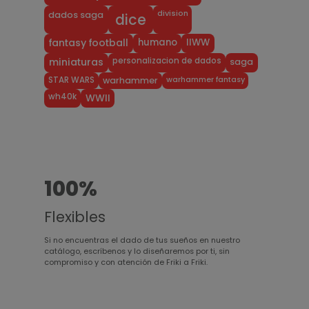
division
dados saga
dice
humano
IIWW
fantasy football
personalizacion de dados
miniaturas
saga
warhammer fantasy
STAR WARS
warhammer
wh40k
WWII
100%
Flexibles
Si no encuentras el dado de tus sueños en nuestro
catálogo, escríbenos y lo diseñaremos por ti, sin
compromiso y con atención de Friki a Friki.