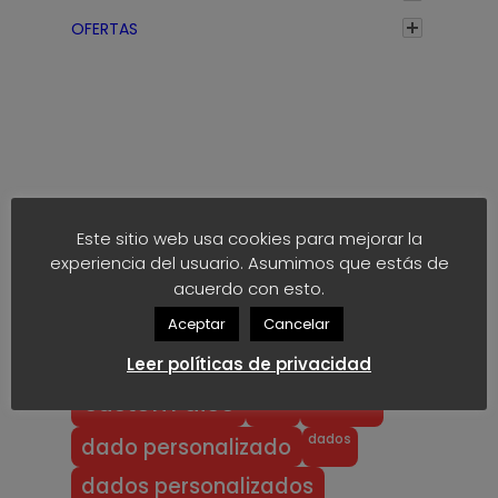
a
OFERTAS
s
t
a
1
,
7
Etiquetas
5
Este sitio web usa cookies para mejorar la
€
experiencia del usuario. Asumimos que estás de
anime
block
40k
akaro dice
acuerdo con esto.
block dice
bloodbowl
blood bowl
Aceptar
Cancelar
chibi
chibi bowl
custom d6
Leer políticas de privacidad
dado
d6
custom dice
dados
dado personalizado
dados personalizados