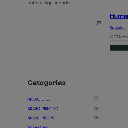
ante cualquier duda.
Huma
Raciales
R
3,20
–
€
a
n
g
o
d
e
Categorias
p
r
AKARO DICE
e
AKARO PRINT 3D
c
AKARO PROPS
i
Antiestres