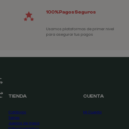
100% Pagos Seguros
Usamos plataformas de primer nivel
para asegurar tus pagos
TIENDA
CUENTA
Catálogo
Mi Cuenta
Series
Juegos de mesa
Fútbol fantástico