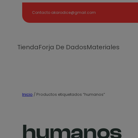
Search
Contacto akarodice@gmail.com
Tienda
Forja De Dados
Materiales
Inicio
/ Productos etiquetados “humanos”
humanos