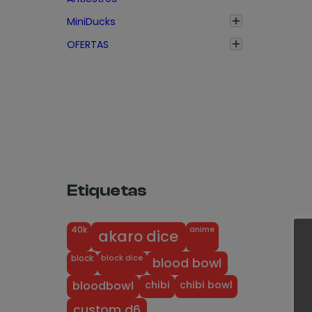
o
s
MiniDucks
:
OFERTAS
d
e
s
d
e
3
,
2
Etiquetas
0
€
anime
40k
akaro dice
h
block dice
block
blood bowl
a
s
chibi
chibi bowl
bloodbowl
t
custom d6