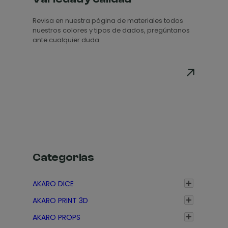
e
Revisa en nuestra página de materiales todos
p
nuestros colores y tipos de dados, pregúntanos
r
ante cualquier duda.
e
c
i
o
s
:
d
e
s
Categorias
d
e
AKARO DICE
2
AKARO PRINT 3D
0
,
AKARO PROPS
3