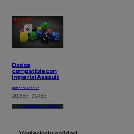
Dados
compatible con
Imperial Assault
Imperial Assault
R
20,35
–
21,45
€
€
a
Seleccionar opciones
n
g
o
d
Variedad y calidad