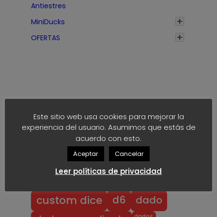
Antiestres
5
MiniDucks
€
h
OFERTAS
a
s
t
a
2
1
Este sitio web usa cookies para mejorar la
Etiquetas
,
experiencia del usuario. Asumimos que estás de
4
acuerdo con esto.
anime
block
40k
5
akaro dice
Aceptar
Cancelar
€
block dice
bloodbowl
blood bowl
Leer políticas de privacidad
chibi
chibi bowl
custom d6
dado
d6
custom dice
dados