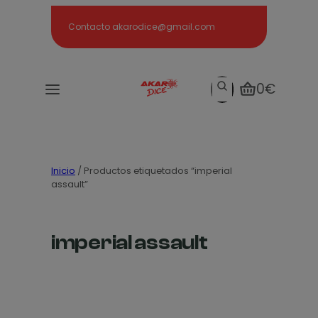
Search
Contacto akarodice@gmail.com
Search
0€
Inicio
/ Productos etiquetados “imperial
assault”
imperial assault