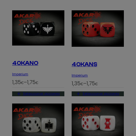
40KANO
40KANS
Imperium
Imperium
R
1,35
–
1,75
R
1,35
–
1,75
€
€
€
€
a
a
Seleccionar opciones
Seleccionar opciones
n
n
g
g
o
o
d
d
e
e
p