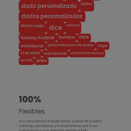
dados
dado personalizado
dados personalizados
division
dados saga
dice
humano
IIWW
fantasy football
personalizacion de dados
miniaturas
saga
warhammer fantasy
STAR WARS
warhammer
wh40k
WWII
100%
Flexibles
Si no encuentras el dado de tus sueños en nuestro
catálogo, escríbenos y lo diseñaremos por ti, sin
compromiso y con atención de Friki a Friki.