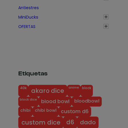
5
a
Antiestres
€
s
MiniDucks
h
t
a
a
OFERTAS
s
1
t
,
a
7
1
5
,
€
7
Etiquetas
5
€
anime
block
40k
akaro dice
block dice
bloodbowl
blood bowl
chibi
chibi bowl
custom d6
dado
d6
custom dice