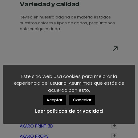
e
e
d
Variedad y calidad
r
,
,
1
1
e
e
7
7
,
,
Revisa en nuestra página de materiales todos
p
c
5
5
nuestros colores y tipos de dados, pregúntanos
3
3
r
i
€
€
ante cualquier duda.
5
5
e
o
€
€
c
s
h
h
i
:
a
a
o
d
s
s
s
e
t
t
:
s
Este sitio web usa cookies para mejorar la
a
a
d
d
experiencia del usuario. Asumimos que estás de
1
1
e
e
acuerdo con esto.
,
,
s
1
Categorias
Aceptar
Cancelar
7
7
d
,
5
5
e
Leer políticas de privacidad
3
€
AKARO DICE
€
1
5
AKARO PRINT 3D
,
€
3
h
AKARO PROPS