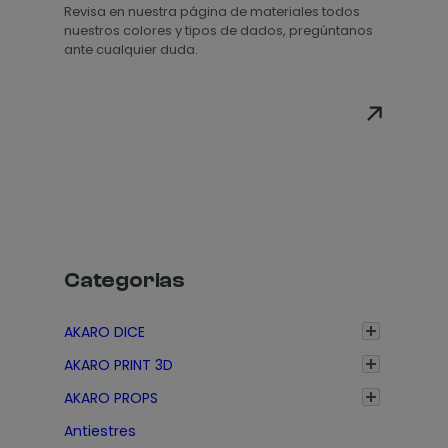
Revisa en nuestra página de materiales todos
p
nuestros colores y tipos de dados, pregúntanos
r
ante cualquier duda.
e
c
i
o
s
:
d
e
s
Categorias
d
e
AKARO DICE
1
AKARO PRINT 3D
,
3
AKARO PROPS
5
Antiestres
€