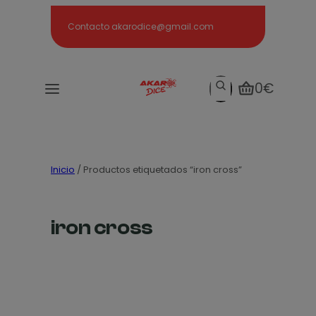
Search
Contacto akarodice@gmail.com
Search
0€
Inicio
/ Productos etiquetados “iron cross”
iron cross