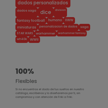
dados personalizados
division
dados saga
dice
humano
IIWW
fantasy football
personalizacion de dados
miniaturas
saga
warhammer fantasy
STAR WARS
warhammer
wh40k
WWII
100%
Flexibles
Si no encuentras el dado de tus sueños en nuestro
catálogo, escríbenos y lo diseñaremos por ti, sin
compromiso y con atención de Friki a Friki.