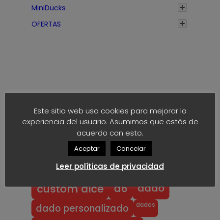
MiniDucks
h
a
OFERTAS
s
t
a
1
,
7
Etiquetas
5
Este sitio web usa cookies para mejorar la
€
experiencia del usuario. Asumimos que estás de
anime
block
40k
akaro dice
acuerdo con esto.
Aceptar
Cancelar
block dice
bloodbowl
blood bowl
Leer políticas de privacidad
chibi
chibi bowl
custom d6
dado
d6
custom dice
dados
dado personalizado