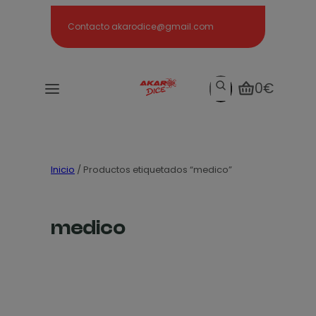
Search
Contacto akarodice@gmail.com
Search
0€
Inicio
/ Productos etiquetados “medico”
medico