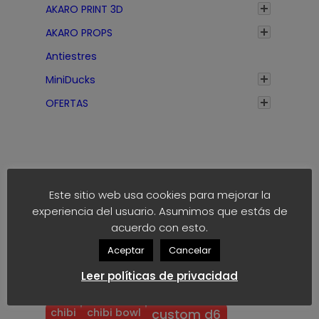
AKARO PRINT 3D
AKARO PROPS
Antiestres
MiniDucks
OFERTAS
Este sitio web usa cookies para mejorar la
experiencia del usuario. Asumimos que estás de
Etiquetas
acuerdo con esto.
Aceptar
Cancelar
anime
block
40k
akaro dice
Leer políticas de privacidad
block dice
bloodbowl
blood bowl
chibi
chibi bowl
custom d6