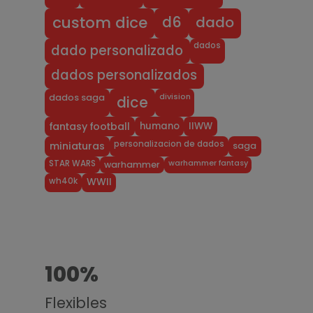
dado
d6
custom dice
dados
dado personalizado
dados personalizados
division
dados saga
dice
humano
IIWW
fantasy football
personalizacion de dados
miniaturas
saga
warhammer fantasy
STAR WARS
warhammer
wh40k
WWII
100%
Flexibles