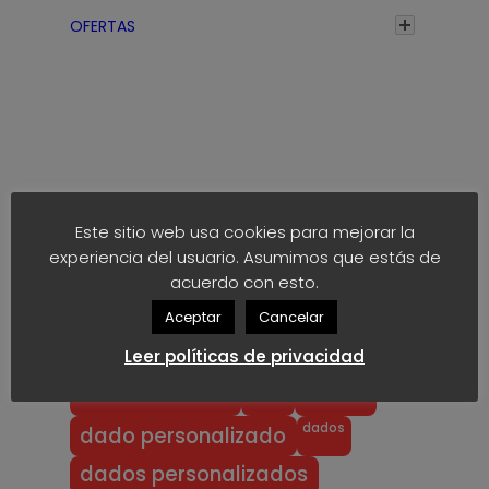
a
OFERTAS
s
t
a
1
,
7
Etiquetas
5
Este sitio web usa cookies para mejorar la
€
experiencia del usuario. Asumimos que estás de
anime
block
40k
akaro dice
acuerdo con esto.
block dice
bloodbowl
blood bowl
Aceptar
Cancelar
chibi
chibi bowl
custom d6
Leer políticas de privacidad
dado
d6
custom dice
dados
dado personalizado
dados personalizados