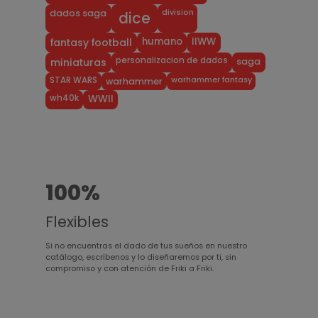
division
dados saga
dice
humano
IIWW
fantasy football
personalizacion de dados
miniaturas
saga
warhammer fantasy
STAR WARS
warhammer
wh40k
WWII
100%
Flexibles
Si no encuentras el dado de tus sueños en nuestro
catálogo, escríbenos y lo diseñaremos por ti, sin
compromiso y con atención de Friki a Friki.