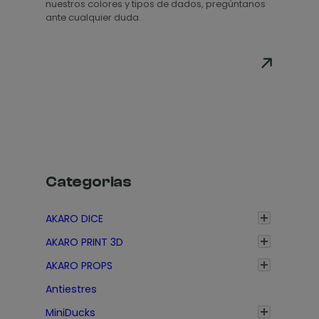
nuestros colores y tipos de dados, pregúntanos
r
ante cualquier duda.
e
c
i
o
s
:
d
e
s
Categorias
d
e
AKARO DICE
1
AKARO PRINT 3D
,
3
AKARO PROPS
5
Antiestres
€
MiniDucks
h