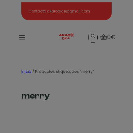
Search
Contacto akarodice@gmail.com
Search
0€
Inicio
/ Productos etiquetados “merry”
merry