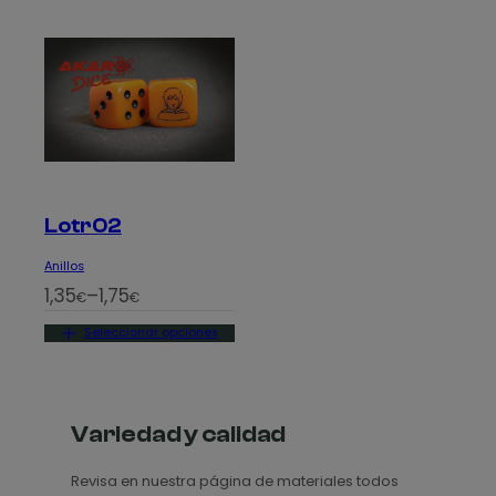
Lotr02
Anillos
R
1,35
–
1,75
€
€
a
Seleccionar opciones
n
g
o
d
Variedad y calidad
e
Revisa en nuestra página de materiales todos
p