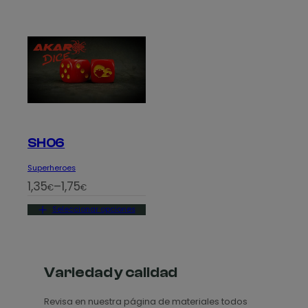
SH06
Superheroes
R
1,35
–
1,75
€
€
a
Seleccionar opciones
n
g
o
d
Variedad y calidad
e
Revisa en nuestra página de materiales todos
p