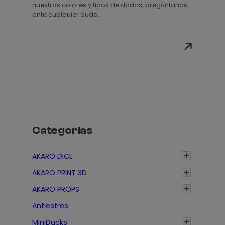
nuestros colores y tipos de dados, pregúntanos
r
ante cualquier duda.
e
c
i
o
s
:
d
e
s
Categorias
d
e
AKARO DICE
1
AKARO PRINT 3D
,
3
AKARO PROPS
5
Antiestres
€
MiniDucks
h