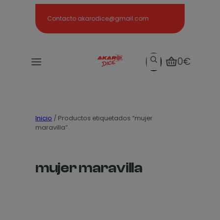
Search
Contacto akarodice@gmail.com
Search
0€
Inicio
/ Productos etiquetados “mujer
maravilla”
mujer maravilla