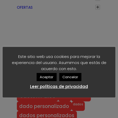
a
OFERTAS
s
t
a
1
,
7
Etiquetas
5
Este sitio web usa cookies para mejorar la
€
experiencia del usuario. Asumimos que estás de
anime
block
40k
akaro dice
acuerdo con esto.
block dice
bloodbowl
blood bowl
Aceptar
Cancelar
chibi
chibi bowl
custom d6
Leer políticas de privacidad
dado
d6
custom dice
dados
dado personalizado
dados personalizados