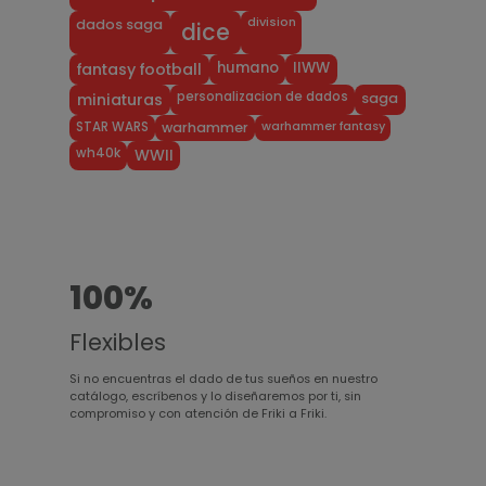
division
dados saga
dice
humano
IIWW
fantasy football
personalizacion de dados
miniaturas
saga
warhammer fantasy
STAR WARS
warhammer
wh40k
WWII
100%
Flexibles
Si no encuentras el dado de tus sueños en nuestro
catálogo, escríbenos y lo diseñaremos por ti, sin
compromiso y con atención de Friki a Friki.