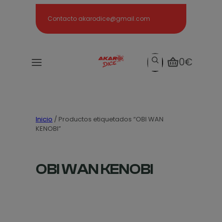
Search
Contacto akarodice@gmail.com
Search
0€
Inicio
/ Productos etiquetados “OBI WAN
KENOBI”
OBI WAN KENOBI