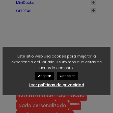
MiniDucks
h
a
OFERTAS
s
t
a
1
,
7
Etiquetas
5
Este sitio web usa cookies para mejorar la
€
experiencia del usuario. Asumimos que estás de
anime
block
40k
akaro dice
acuerdo con esto.
Aceptar
Cancelar
block dice
bloodbowl
blood bowl
Leer políticas de privacidad
chibi
chibi bowl
custom d6
dado
d6
custom dice
dados
dado personalizado