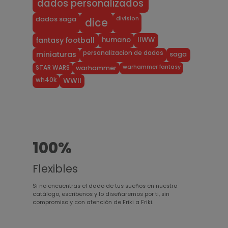
dados personalizados
division
dados saga
dice
humano
IIWW
fantasy football
personalizacion de dados
miniaturas
saga
warhammer fantasy
STAR WARS
warhammer
wh40k
WWII
100%
Flexibles
Si no encuentras el dado de tus sueños en nuestro
catálogo, escríbenos y lo diseñaremos por ti, sin
compromiso y con atención de Friki a Friki.