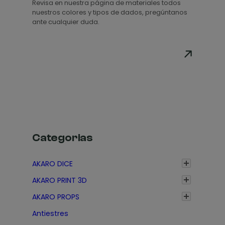
Revisa en nuestra página de materiales todos
p
nuestros colores y tipos de dados, pregúntanos
r
ante cualquier duda.
e
c
i
o
s
:
d
e
s
Categorias
d
e
AKARO DICE
1
AKARO PRINT 3D
,
3
AKARO PROPS
5
Antiestres
€