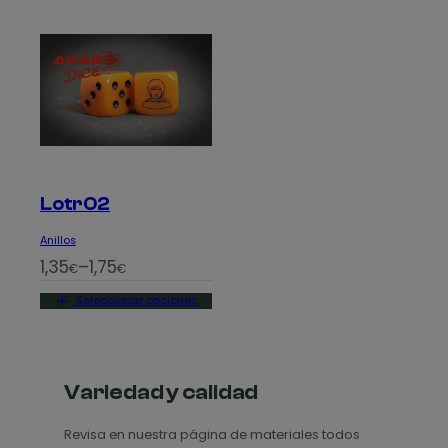
Lotr02
Anillos
R
1,35
–
1,75
€
€
a
Seleccionar opciones
n
g
o
d
Variedad y calidad
e
Revisa en nuestra página de materiales todos
p