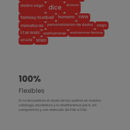
division
dados saga
dice
humano
IIWW
fantasy football
personalizacion de dados
miniaturas
saga
warhammer fantasy
STAR WARS
warhammer
wh40k
WWII
100%
Flexibles
Si no encuentras el dado de tus sueños en nuestro
catálogo, escríbenos y lo diseñaremos por ti, sin
compromiso y con atención de Friki a Friki.