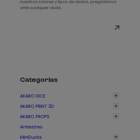
nuestros colores y tipos de dados, pregúntanos
r
ante cualquier duda.
e
c
i
o
s
:
d
e
s
Categorias
d
e
AKARO DICE
1
AKARO PRINT 3D
,
3
AKARO PROPS
5
Antiestres
€
MiniDucks
h