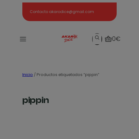
Search
Contacto akarodice@gmail.com
Search
0€
Inicio
/ Productos etiquetados “pippin”
pippin