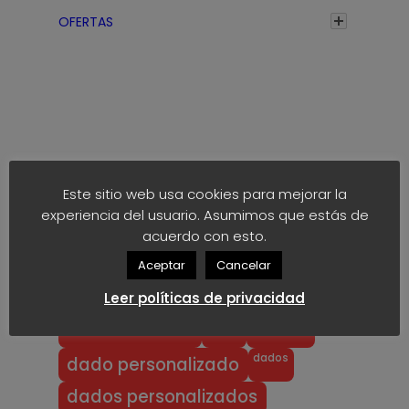
a
OFERTAS
s
t
a
1
,
7
Etiquetas
5
Este sitio web usa cookies para mejorar la
€
experiencia del usuario. Asumimos que estás de
anime
block
40k
akaro dice
acuerdo con esto.
block dice
bloodbowl
blood bowl
Aceptar
Cancelar
chibi
chibi bowl
custom d6
Leer políticas de privacidad
dado
d6
custom dice
dados
dado personalizado
dados personalizados