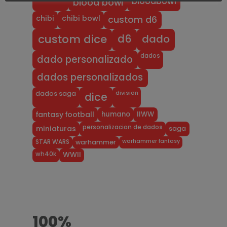
bloodbowl
blood bowl
chibi
chibi bowl
custom d6
dado
d6
custom dice
dados
dado personalizado
dados personalizados
division
dados saga
dice
humano
IIWW
fantasy football
personalizacion de dados
miniaturas
saga
warhammer fantasy
STAR WARS
warhammer
wh40k
WWII
100%