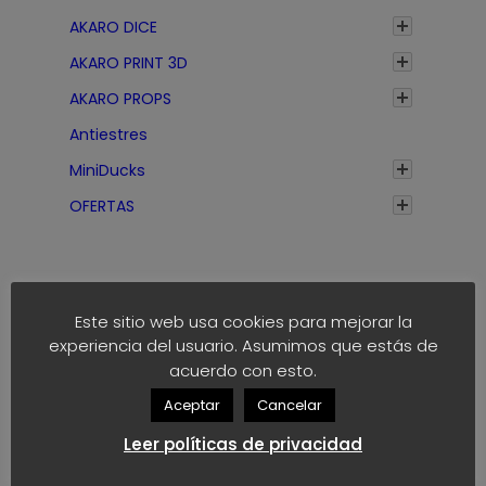
AKARO DICE
AKARO PRINT 3D
AKARO PROPS
Antiestres
MiniDucks
OFERTAS
Este sitio web usa cookies para mejorar la
experiencia del usuario. Asumimos que estás de
acuerdo con esto.
Etiquetas
Aceptar
Cancelar
anime
block
40k
Leer políticas de privacidad
akaro dice
block dice