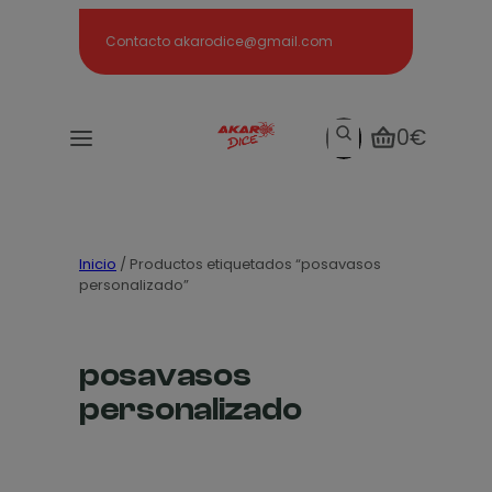
Search
Contacto akarodice@gmail.com
Search
0€
Inicio
/ Productos etiquetados “posavasos
personalizado”
posavasos
personalizado