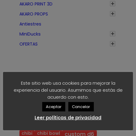
AKARO PRINT 3D
AKARO PROPS
Antiestres
MiniDucks
OFERTAS
Este sitio web usa cookies para mejorar la
experiencia del usuario. Asumimos que estás de
Etiquetas
acuerdo con esto.
Aceptar
Cancelar
anime
block
40k
akaro dice
Leer políticas de privacidad
block dice
bloodbowl
blood bowl
chibi
chibi bowl
custom d6