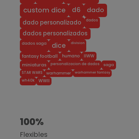
dado
d6
custom dice
dados
dado personalizado
dados personalizados
division
dados saga
dice
humano
IIWW
fantasy football
personalizacion de dados
miniaturas
saga
warhammer fantasy
STAR WARS
warhammer
wh40k
WWII
100%
Flexibles