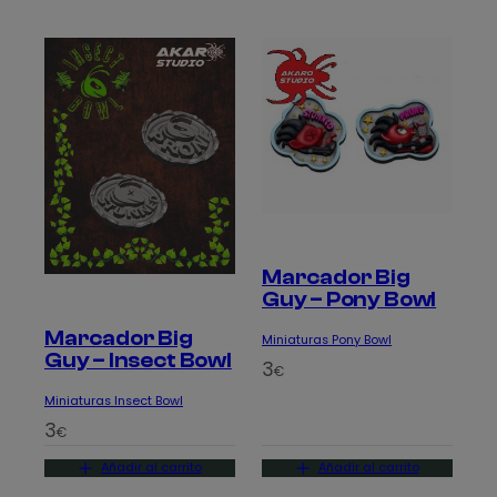
Marcador Big
Guy – Pony Bowl
Marcador Big
Miniaturas Pony Bowl
Guy – Insect Bowl
3
€
Miniaturas Insect Bowl
3
€
Añadir al carrito
Añadir al carrito