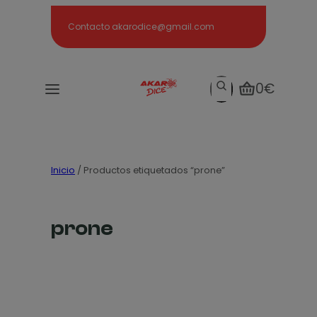
Search
Contacto akarodice@gmail.com
Search
0€
Inicio
/ Productos etiquetados “prone”
prone