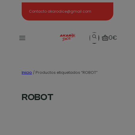
Search
Contacto akarodice@gmail.com
Search
0€
Inicio
/ Productos etiquetados “ROBOT”
ROBOT