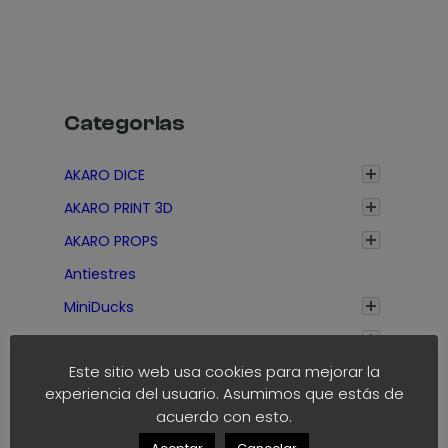
h
s
a
a
:
s
s
d
t
t
e
a
a
s
1
Categorias
1
d
,
,
e
7
AKARO DICE
7
1
5
5
AKARO PRINT 3D
,
€
€
3
AKARO PROPS
5
Antiestres
€
MiniDucks
h
a
OFERTAS
s
Este sitio web usa cookies para mejorar la
t
experiencia del usuario. Asumimos que estás de
a
acuerdo con esto.
1